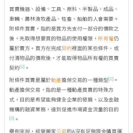
買賣機器、設備、工具、原料、半製品、成品、
車輛、農林漁牧產品、牲畜、船舶的人會需要。
附條件買賣，指的是買方先支付一部分的價款之
後，先取得想要買的物品的使用權限，
所有權
仍
屬於賣方。買方在完成
契約
裡面的某些條件、或
付清物品的價款後，才能取得物品所有權的買賣
[1]
契約
。
[2]
附條件買賣是屬於
動產
擔保交易的一種類型
。
動產擔保交易，指的是一種動產買賣的特殊方
式，目的是希望能夠健全企業的發展、以及金融
機構的融資業務，達到促進市場資金流量的目的
[3]
。
舉例來說，經營搬家
公司
的A沒有足夠現金購買運