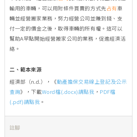
輸用的車輛，可以用附條件買賣的方式先
占有
車
輛並經營搬家業務，努力經營公司並賺到錢、支
付一定的價金之後，取得車輛的所有權。這可以
幫助A早點開始經營搬家公司的業務，促進經濟活
絡。
二、範本來源
經濟部（n.d.），《
動產擔保交易線上登記及公示
查詢
》，下載
Word檔(.docx)請點我
，
PDF檔
(.pdf)請點我
。
註腳