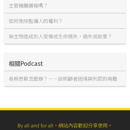
主管機關通報嗎？
如何免除監護人的權利？
無主物造成別人受傷或生命損失，過失或故意？
相關Podcast
長照悲歌怎麼辦？－－談照顧者困境與刑罰的兩難
By all and for all，網站內容歡迎分享使用。