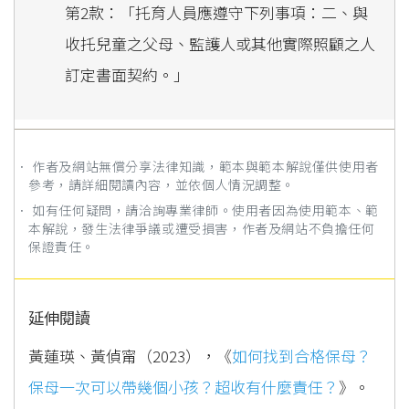
第2款：「托育人員應遵守下列事項：二、與
收托兒童之父母、監護人或其他實際照顧之人
訂定書面契約。」
． 作者及網站無償分享法律知識，範本與範本解說僅供使用者
參考，請詳細閱讀內容，並依個人情況調整。
． 如有任何疑問，請洽詢專業律師。使用者因為使用範本、範
本解說，發生法律爭議或遭受損害，作者及網站不負擔任何
保證責任。
延伸閱讀
黃蓮瑛、黃偵甯（2023），《
如何找到合格保母？
保母一次可以帶幾個小孩？超收有什麼責任？
》。