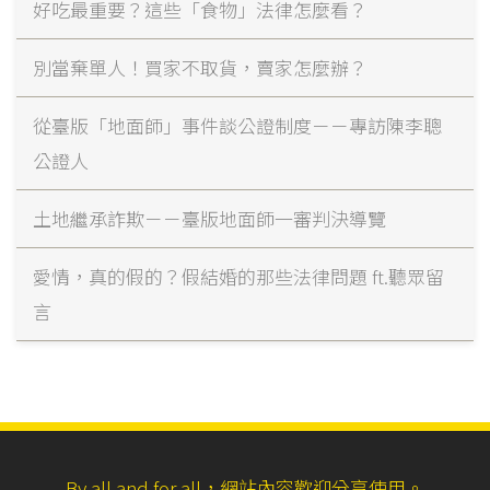
好吃最重要？這些「食物」法律怎麼看？
別當棄單人！買家不取貨，賣家怎麼辦？
從臺版「地面師」事件談公證制度－－專訪陳李聰
公證人
土地繼承詐欺－－臺版地面師一審判決導覽
愛情，真的假的？假結婚的那些法律問題 ft.聽眾留
言
By all and for all，網站內容歡迎分享使用。