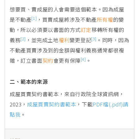
想要買、賣成屋的人會需要這個範本。因為成屋
[1]
是不動產
，買賣成屋將涉及不動產
所有權
的變
動，所以必須要以書面的方式
訂定
移轉所有權的
[2]
[3]
義務
，並完成土地
權利
變更登記
。同時，因為
不動產買賣涉及到的金額與權利義務通常都很複
[4]
雜，訂立書面
契約
會更有保障
。
二、範本的來源
成屋買賣契約書範本，來自行政院全球資訊網，
2023，
成屋買賣契約書範本
，下載
PDF檔(.pdf)請
點我
。