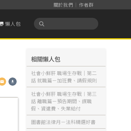
關於我們
作者群
懶人包

相關懶人包
社會小鮮肝 職場生存戰｜第二
話 就職篇－加班費、請假規則
社會小鮮肝 職場生存戰︱第三
話 離職篇－預告期間、謀職
假、資遣費、失業給付
圖書館法律月－法科精選好書