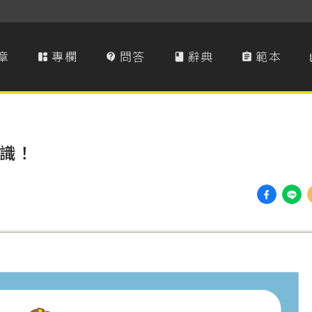
章
專欄
問答
辭典
範本




識！