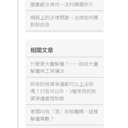
圖書館法律月－法科精選好片
網路上的法律問題—法律如何應
對假訊息
相關文章
什麼是大量解僱？——談談大量
解僱勞工保護法
所有的勞資爭議都可以上法院
嗎？打官司以外，3種常見的勞
資爭議處理制度
老闆叫我「滾」我就離開，這樣
解僱算數？