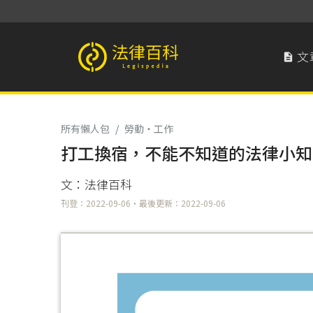
文

法律百科 Legispedia
所有懶人包
/
勞動‧工作
打工換宿，不能不知道的法律小知
文：法律百科
刊登：2022-09-06・最後更新：2022-09-06