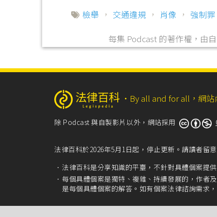
檢舉
，
交通違規
，
肖像
，
強制罪
每集 Podcast 的著作權
‧
By all and for a
除 Podcast 與自製影片以外，網站採用
法律百科於2026年5月1日起，停止更新。請讀者
法律百科是分享知識的平臺，不針對具體個案提供
每個具體個案是獨特、複雜、持續發展的，作者及
是每個具體個案的解答。如有個案法律諮詢需求，