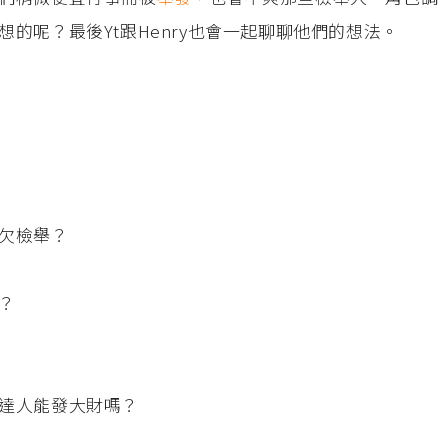
的呢？最後Yt跟Henry也會一起聊聊他們的想法。
欠檢舉？
？
達人能發大財嗎？