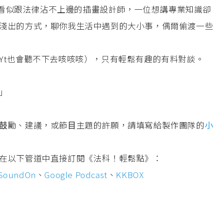
⼀位看似跟法律沾不上邊的插畫設計師，⼀位想講專業知識卻
淺出的⽅式，聊你我⽣活中遇到的⼤⼩事，偶爾偷渡⼀些
Yt也會聽不下去咳咳咳），只有輕鬆有趣的有料對談。
」
⿎勵、建議，或節⽬主題的許願，請填寫給製作團隊的
⼩
在以下管道中直接訂閱《法科！輕鬆點》：
SoundOn
、
Google Podcast
、
KKBOX