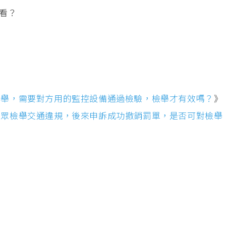
看？
檢舉，需要對方用的監控設備通過檢驗，檢舉才有效嗎？
》
民眾檢舉交通違規，後來申訴成功撤銷罰單，是否可對檢舉