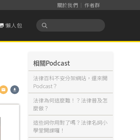
關於我們
作者群
懶人包

相關Podcast
法律百科不安分架網站，還來開
Podcast？
法律為何這麼難！？法律普及怎
麼做？
這些詞你用對了嗎？法律名詞小
學堂開課囉！