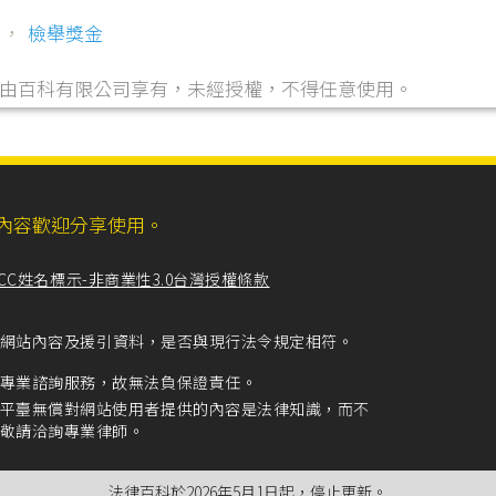
，
檢舉獎金
，由自由百科有限公司享有，未經授權，不得任意使用。
ll，網站內容歡迎分享使用。
CC姓名標示-非商業性3.0台灣授權條款
留意網站內容及援引資料，是否與現行法令規定相符。
專業諮詢服務，故無法負保證責任。
平臺無償對網站使用者提供的內容是法律知識，而不
敬請洽詢專業律師。
法律百科於2026年5月1日起，停止更新。