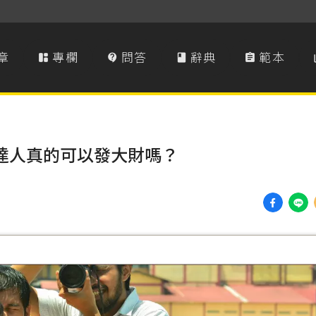
章
專欄
問答
辭典
範本




舉達人真的可以發大財嗎？