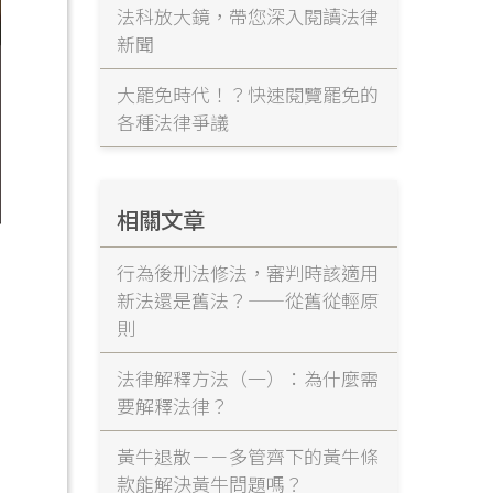
法科放大鏡，帶您深入閱讀法律
新聞
大罷免時代！？快速閱覽罷免的
各種法律爭議
相關文章
行為後刑法修法，審判時該適用
新法還是舊法？——從舊從輕原
則
法律解釋方法（一）：為什麼需
要解釋法律？
黃牛退散－－多管齊下的黃牛條
款能解決黃牛問題嗎？