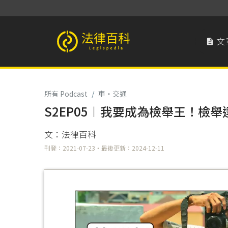
文

法律百科 Legispedia
所有 Podcast
/
車‧交通
S2EP05︱我要成為檢舉王！檢
文：法律百科
刊登：2021-07-23・最後更新：2024-12-11