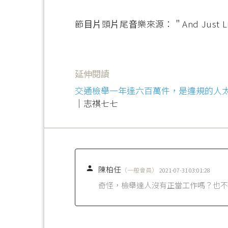
節⽬⽚頭⽚尾⾳樂來源：＂And Just Like 
延伸閱讀
交通檢舉一年達六百萬件，是違規的人太多
｜志祺七七

陳柏任
（一般會員）
2021-07-31 03:01:28
奇怪，檢舉達人沒有正當工作嗎？也不