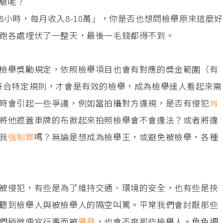
驗呢？
小時，每月收入8-10萬」，你是否也想問檢舉原來這麼好
跑各處埋伏了一整天，最後一毛錢都得不到。
檢舉獎勵規定，依照檢舉項目也會有對應的獎金範圍（有
符合特定規則，才會是有效的檢舉，成為檢舉達人看起來需
時會引起一些爭議，例如當拍攝對方違規，是否有侵犯
肖
將他遮蓋車牌的布掀起來拍照檢舉會不會違法？或者將違
我
強制罪
嗎？無論是想成為檢舉王，或避免被檢舉，各種
被侵犯，有些是為了維持交通、環境的安全，也有些是挾
聽到檢舉人與被檢舉人的隔空叫罵。平常我們會討厭那些
們稍微便宜行事而被
舉發
，也會不爽那些檢舉人。角色調