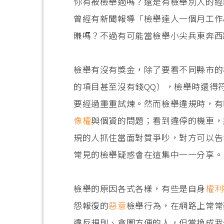
你有被檢舉過嗎？還是有檢舉別人的經
曾經有新聞報導「檢舉達人一個月工作8
賺嗎？不過有可能當檢舉小尖兵東奔西
檢舉有沒有獎金，除了要看不同縣市的
的項目甚至沒有錢QQ），檢舉時還得
要經過重重試煉。然而檢舉違規時，有
像權
與個資的問題；看到違停的機車，
規的人抓住當面對質爭吵，對方可以告
常見的檢舉疑惑會在這集中一一分享。
檢舉的原因各式各樣，有些是自身
權利
怨報復的
惡意
檢舉行為，在網路上常常
違反規則、貪圖方便的人，但當換成我