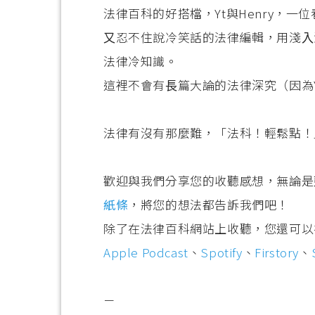
法律百科的好搭檔，Yt與Henry，
⼜忍不住說冷笑話的法律編輯，⽤淺⼊
法律冷知識。
這裡不會有⻑篇⼤論的法律深究（因為
法律有沒有那麼難，「法科！輕鬆點！
歡迎與我們分享您的收聽感想，無論是
紙條
，將您的想法都告訴我們吧！
除了在法律百科網站上收聽，您還可以
Apple Podcast
、
Spotify
、
Firstory
、
－