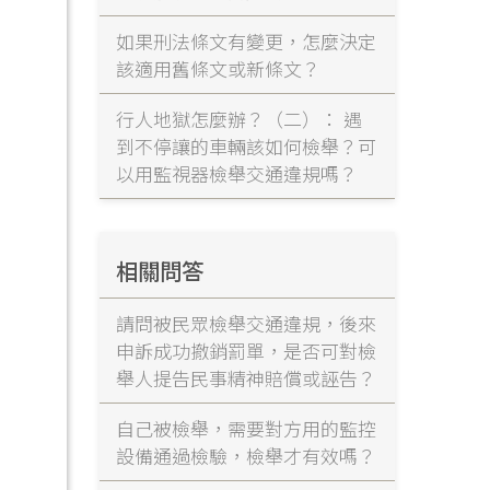
如果刑法條文有變更，怎麼決定
該適用舊條文或新條文？
行人地獄怎麼辦？（二）： 遇
到不停讓的車輛該如何檢舉？可
以用監視器檢舉交通違規嗎？
相關問答
請問被民眾檢舉交通違規，後來
申訴成功撤銷罰單，是否可對檢
舉人提告民事精神賠償或誣告？
自己被檢舉，需要對方用的監控
設備通過檢驗，檢舉才有效嗎？