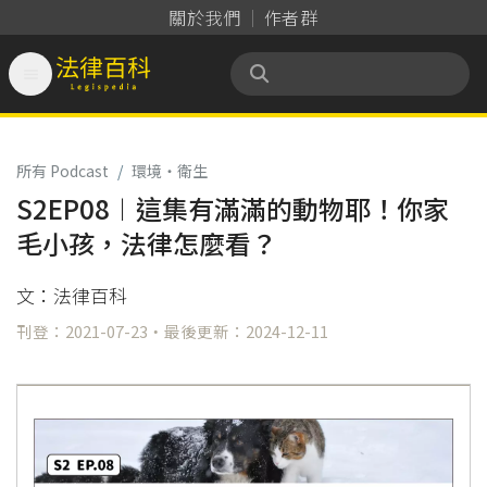
關於我們
作者群

法律百科 Legispedia
所有 Podcast
/
環境‧衛生
S2EP08︱這集有滿滿的動物耶！你家
毛小孩，法律怎麼看？
文：法律百科
刊登：2021-07-23・最後更新：2024-12-11