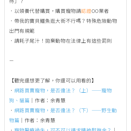
待」？
．以領養代替購買，購買寵物請
認證
OO業者
．帶我的寶貝鱷魚逛大街不行嗎？特殊危險動物
出門有規範
．請耗子尾汁！拋棄動物在法律上有這些罰則
－
【聽完還想更了解，你還可以用看的】
．
網路買賣寵物，是否違法？（上）——寵物
狗、貓篇
｜作者：余青慧
．
網路買賣寵物，是否違法？（下）——野生動
物篇
｜作者：余青慧
．
寵物醫療過失，可不可以請求精神慰撫金？
｜