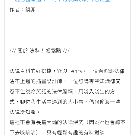
作者：饒菲
－
/// 關於 法科！輕鬆點 ///
法律百科的好搭檔，Yt與Henry，⼀位看似跟法律
沾不上邊的插畫設計師，⼀位想講專業知識卻⼜
忍不住說冷笑話的法律編輯，⽤淺⼊淺出的⽅
式，聊你我⽣活中遇到的⼤⼩事，偶爾偷渡⼀些
法律冷知識。
這裡不會有⻑篇⼤論的法律深究（因為Yt也會聽不
下去咳咳咳），只有輕鬆有趣的有料對談。