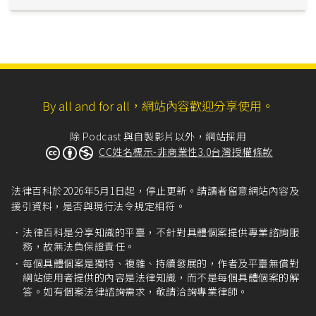
By all and for all，網站內容歡迎分享使用。
除 Podcast 與自製影片以外，網站採用
CC姓名標示-非商業性3.0台灣授權條款
法律百科於2026年5月1日起，停止更新。請讀者留意網站內容及
援引資料，是否與現行法令規定相符。
法律百科是分享知識的平臺，不針對具體個案提供專業諮詢服
務，故無法負保證責任。
每個具體個案是獨特、複雜、持續發展的，作者及平臺無償對
網站使用者提供的內容是法律知識，而不是每個具體個案的解
答。如有個案法律諮詢需求，敬請洽詢專業律師。