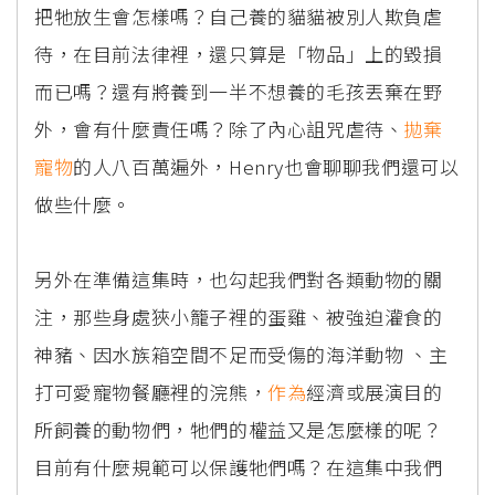
把牠放生會怎樣嗎？自己養的貓貓被別人欺負虐
待，在目前法律裡，還只算是「物品」上的毀損
而已嗎？還有將養到一半不想養的毛孩丟棄在野
外，會有什麼責任嗎？除了內心詛咒虐待、
拋棄
寵物
的人八百萬遍外，Henry也會聊聊我們還可以
做些什麼。
另外在準備這集時，也勾起我們對各類動物的關
注，那些身處狹小籠子裡的蛋雞、被強迫灌食的
神豬、因水族箱空間不足而受傷的海洋動物 、主
打可愛寵物餐廳裡的浣熊，
作為
經濟或展演目的
所飼養的動物們，牠們的權益又是怎麼樣的呢？
目前有什麼規範可以保護牠們嗎？在這集中我們