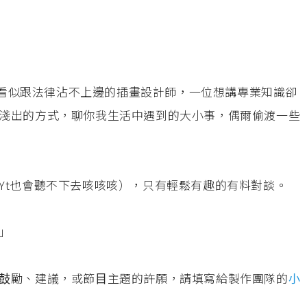
⼀位看似跟法律沾不上邊的插畫設計師，⼀位想講專業知識卻
淺出的⽅式，聊你我⽣活中遇到的⼤⼩事，偶爾偷渡⼀些
Yt也會聽不下去咳咳咳），只有輕鬆有趣的有料對談。
」
⿎勵、建議，或節⽬主題的許願，請填寫給製作團隊的
⼩