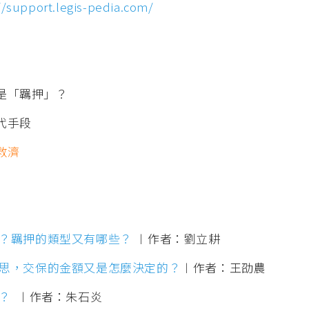
//support.legis-pedia.com/
麼是「羈押」？
替代手段
救濟
？羈押的類型又有哪些？
︱作者：劉立耕
思，交保的金額又是怎麼決定的？
︱作者：王劭農
？
︱作者：朱石炎