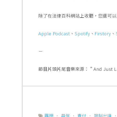
除了在法律百科網站上收聽，您還可以
Apple Podcast
、
Spotify
、
Firstory
、
－
節⽬⽚頭⽚尾⾳樂來源：＂And Just Like 
羈押
，
具保
，
責付
，
限制出境