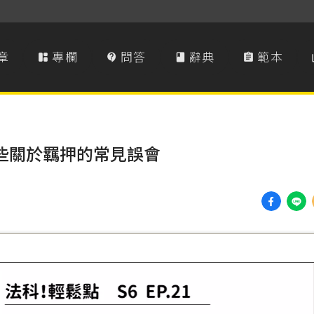
章
專欄
問答
辭典
範本




那些關於羈押的常見誤會