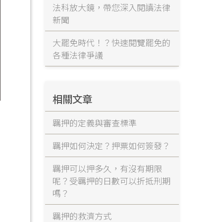
法科放大鏡，帶您深入閱讀法律
新聞
大罷免時代！？快速閱覽罷免的
各種法律爭議
相關文章
羈押的定義與審查標準
羈押如何決定？押票如何簽發？
羈押可以押多久，有沒有期限
呢？受羈押的日數可以折抵刑期
嗎？
羈押的救濟方式