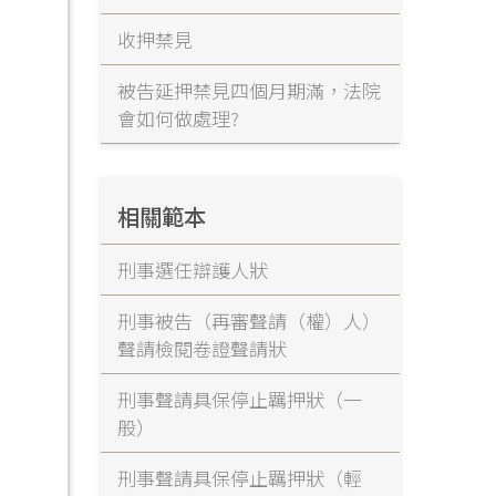
收押禁見
被告延押禁見四個月期滿，法院
會如何做處理?
相關範本
刑事選任辯護人狀
刑事被告（再審聲請（權）人）
聲請檢閱卷證聲請狀
刑事聲請具保停止羈押狀（一
般）
刑事聲請具保停止羈押狀（輕