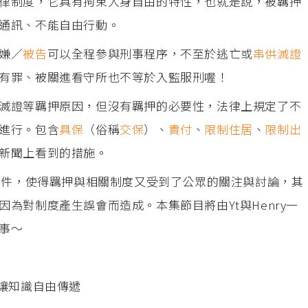
律制度，它具有拘束人身自由的特性，也就是說，被羈押
通訊、不能自由行動。
嫌／
被告
可以全程參與刑事程序，不至於逃亡或
串供
滅證
有罪、被關進看守所也不等於入監服刑喔！
滅證等羈押原因，但沒有羈押的必要性，法律上規定了不
進行。包含
具保
（俗稱
交保
）、
責付
、
限制住居
、
限制出
新聞上看到的措施。
事案件，使得羈押與相關制度又受到了公眾的關注與討論，其
為對制度產生誤會而造成。本集節目將由Yt與Henry一
事～
，讓知識自由傳遞