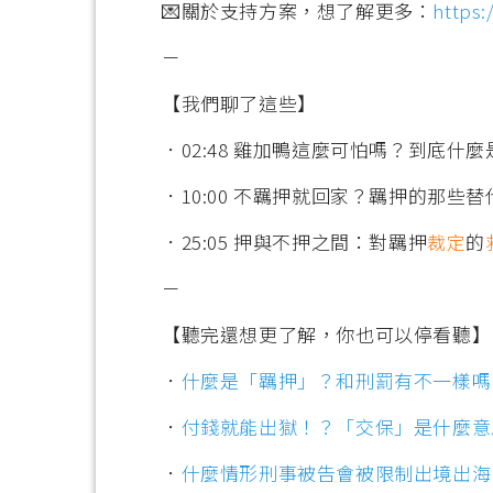
💌關於支持方案，想了解更多：
https:
－
【我們聊了這些】
．02:48 雞加鴨這麼可怕嗎？到底什
．10:00 不羈押就回家？羈押的那些
．25:05 押與不押之間：對羈押
裁定
的
－
【聽完還想更了解，你也可以停看聽】
．
什麼是「羈押」？和刑罰有不一樣嗎
．
付錢就能出獄！？「交保」是什麼意
．
什麼情形刑事被告會被限制出境出海