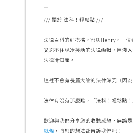
－
/// 關於 法科！輕鬆點 ///
法律百科的好搭檔，Yt與Henry，
⼜忍不住說冷笑話的法律編輯，⽤淺⼊
法律冷知識。
這裡不會有⻑篇⼤論的法律深究（因為
法律有沒有那麼難，「法科！輕鬆點！
歡迎與我們分享您的收聽感想，無論是
紙條
，將您的想法都告訴我們吧！