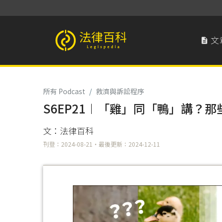
文

法律百科 Legispedia
所有 Podcast
/
救濟與訴訟程序
S6EP21︱「雞」同「鴨」講？
文：法律百科
刊登：2024-08-21・最後更新：2024-12-11