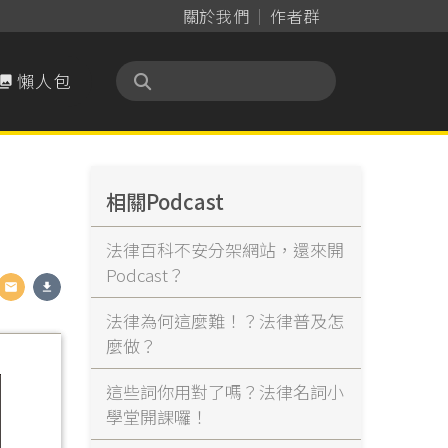
關於我們
作者群
懶人包

相關Podcast
法律百科不安分架網站，還來開
Podcast？
法律為何這麼難！？法律普及怎
麼做？
這些詞你用對了嗎？法律名詞小
學堂開課囉！