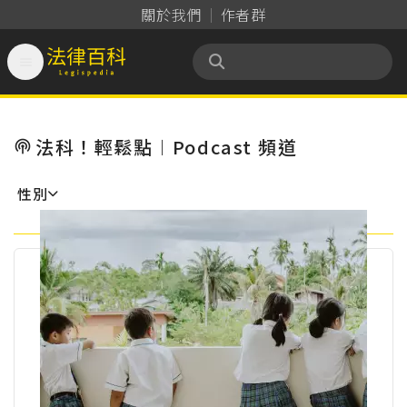
關於我們
作者群

法律百科 Legispedia
法科！輕鬆點︱Podcast 頻道

性別