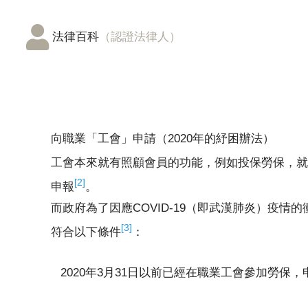
法律百科
（認證法律人）
向職業「工會」申請（2020年的紓困辦法）
工會本來就有照顧會員的功能，例如投保勞保，就
[2]
申報
。
而政府為了因應COVID-19（即武漢肺炎）疫
[3]
符合以下條件
：
2020年3月31日以前已經在職業工會參加勞保