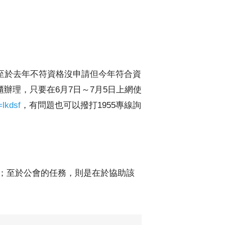
至於去年不符資格沒申請但今年符合資
辦理，只要在6月7日～7月5日上網使
=lkdsf
，有問題也可以撥打1955專線詢
判；至於公會的任務，則是在於協助該