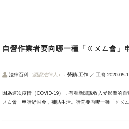
自營作業者要向哪一種「ㄍㄨㄥ會」
法律百科
（認證法律人）
‧
勞動‧工作
／
工會
2020-05-1
因為這次疫情（COVID-19），有看新聞說收入受影響
ㄨㄥ會」申請紓困金，補貼生活。請問要向哪一種「ㄍㄨ