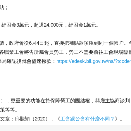
貼；
紓困金3萬元，超過24,000元，紓困金1萬元。
請，政府會從6月4日起，直接把補貼款項匯到同一個帳户。
各職業工會轉告所屬會員勞工，勞工不需要前往工會現場臨櫃
保局確認後就會儘速撥款：
https://edesk.bli.gov.tw/na/?tcode
申請），更重要的功能在於保障勞工的團結權，與雇主協商談
策等等。
章：邱騰穎（2020），《
工會跟公會有什麼不同？
》。