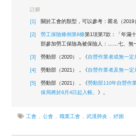
註腳
關於工會的類型，可以參考：匿名（2019
勞工保險條例第6條
第1項第7款：「年滿
部參加勞工保險為被保險人：……七、無
勞動部（2020），《
自營作業者或無一定
勞動部（2021），《
自營作業者及無一定
勞動部（2021），《
勞動部110年自營
保局將於6月4日起入帳。
》。
工會
，
公會
，
職業工會
，
武漢肺炎
，
紓困