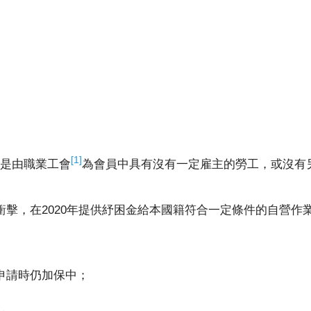
[1]
是由職業工會
為會員中具有沒有一定雇主的勞工，或沒有
情的衝擊，在2020年提供紓困金給本國籍符合一定條件的自營
，申請時仍加保中；