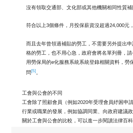
沒有領取交通部、文化部或其他機關相同性質補
符合以上3個條件，月投保薪資沒超過24,000元，
而且去年曾領過補貼的勞工，不需要另外提出申
格的勞工，也不用心急，政府會將名單列冊，請
用勞保局的e化服務系統系統登錄相關資料，勞
[5]
問
。
工會與公會的不同
工會除了照顧會員（例如2020年受理會員紓困
行業或職業的發展，例如協調同業、向政府建議政
關於工會與公會的比較，可以進一步閱讀法律百科文