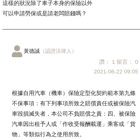
這樣的狀況除了車子本身的保險以外
可以申請勞保或是請老闆賠錢嗎？
黃德誠
（認證法律人）
讚：
1
留言：
0
2021-06-22 09:05
根據自用汽車（機車）保險定型化契約範本第九條
不保事項：有下列事項所致之賠償責任或被保險汽
車毀損滅失者，本公司不負賠償之責：四、被保險
汽車因出租予人或「作收受報酬載運」乘客或「貨
物」等類似行為之使用所致。