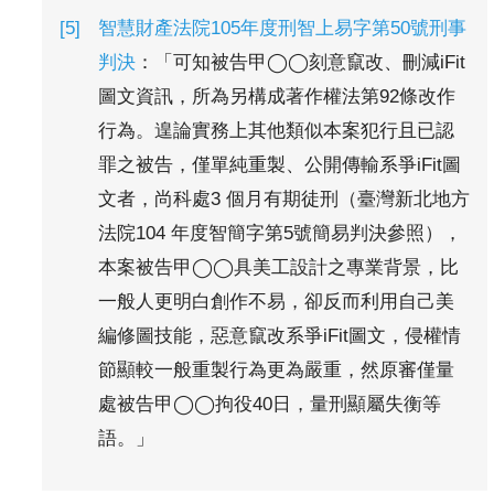
智慧財產法院105年度刑智上易字第50號刑事
判決
：「可知被告甲◯◯刻意竄改、刪減iFit
圖文資訊，所為另構成著作權法第92條改作
行為。遑論實務上其他類似本案犯行且已認
罪之被告，僅單純重製、公開傳輸系爭iFit圖
文者，尚科處3 個月有期徒刑（臺灣新北地方
法院104 年度智簡字第5號簡易判決參照），
本案被告甲◯◯具美工設計之專業背景，比
一般人更明白創作不易，卻反而利用自己美
編修圖技能，惡意竄改系爭iFit圖文，侵權情
節顯較一般重製行為更為嚴重，然原審僅量
處被告甲◯◯拘役40日，量刑顯屬失衡等
語。」