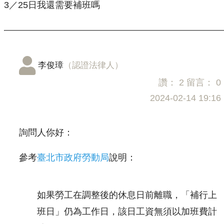
3／25日我還需要補班嗎
李俊璋
（認證法律人）
讚：
2
留言：
0
2024-02-14 19:16
詢問人你好：
參考
臺北市政府勞動局
說明：
如果勞工在調整後的休息日前離職，「補行上
班日」仍為工作日，該日工資無須以加班費計