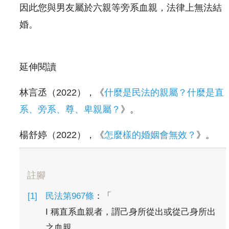
因此您與男友屬於六親等旁系血親，法律上無法結
婚。
延伸閱讀
林言丞（2022），《
什麼是民法的親屬？什麼是直
系、旁系、尊、卑親屬？
》。
楊舒婷（2022），《
怎麼樣的婚姻會無效？
》。
註腳
民法第967條
：「
I 稱直系血親者，謂己身所從出或從己身所出
之血親。