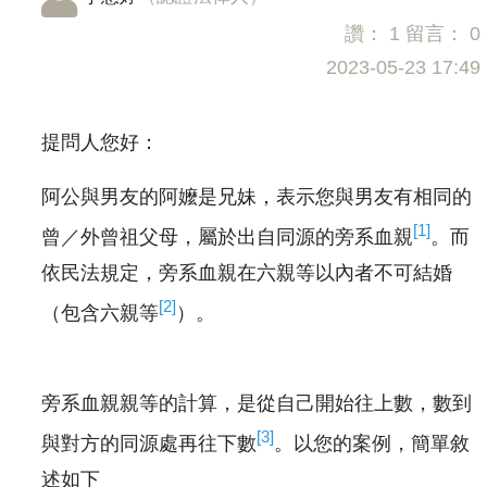
讚：
1
留言：
0
2023-05-23 17:49
提問人您好：
阿公與男友的阿嬤是兄妹，表示您與男友有相同的
[1]
曾／外曾祖父母，屬於出自同源的旁系血親
。而
依民法規定，旁系血親在六親等以內者不可結婚
[2]
（包含六親等
）。
旁系血親親等的計算，是從自己開始往上數，數到
[3]
與對方的同源處再往下數
。以您的案例，簡單敘
述如下