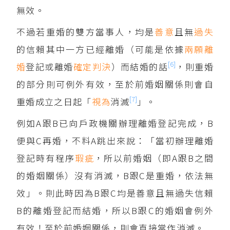
無效。
不過若重婚的雙方當事人，均是
善意
且無
過失
的信賴其中一方已經離婚（可能是依據
兩願離
[6]
婚
登記或離婚
確定判決
）而結婚的話
，則重婚
的部分則可例外有效，至於前婚姻關係則會自
[7]
重婚成立之日起「
視為
消滅
」。
例如A跟B已向戶政機關辦理離婚登記完成，B
便與C再婚，不料A跳出來說：「當初辦理離婚
登記時有程序
瑕疵
，所以前婚姻（即A跟B之間
的婚姻關係）沒有消滅，B跟C是重婚，依法無
效」。則此時因為B跟C均是善意且無過失信賴
B的離婚登記而結婚，所以B跟C的婚姻會例外
有效！至於前婚姻關係，則會直接當作消滅。