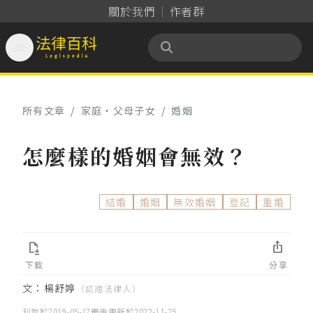
關於我們
作者群

法律百科 Legispedia
所有文章
/
家庭‧父母子女
/
婚姻
怎麼樣的婚姻會無效？
結婚
婚姻
無效婚姻
登記
重婚


下載
分享
文：
楊舒婷
（認證法律人）
刊登於
2019-05-17
最後更新於
2022-11-25