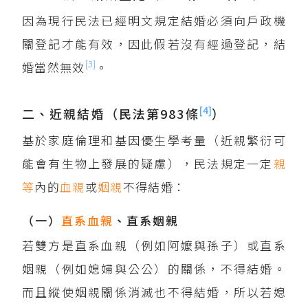
因為現行民法已經明文規定結婚必須向戶政機
關登記才能有效，因此假若沒有經過登記，結
[3]
婚當然無效
。
[4]
二、近親結婚（民法第983條
）
基於家庭倫理和基因優生學考量（近親繁衍可
能會有生物上發展的疑慮），民法規定一定
親
等
內的
血親
或
姻親
不得結婚：
（一）
直系血親
、直系姻親
若雙方是直系血親（例如阿嬤與孫子）或直系
姻親（例如媳婦與公公）的關係，不得結婚。
而且縱使姻親關係消滅也不得結婚，所以若媳