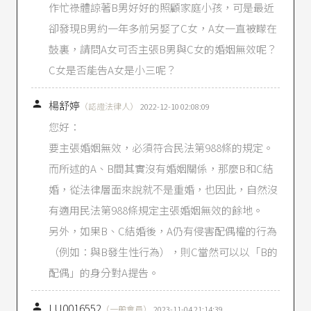
作忙祿體諒著B男好好的照顧家庭小孩，可是最近
卻發現B男約一年多前另娶了C女，A女一直被矇在
鼓裏，請問A女可否主張B男與C女的婚姻無效呢？
C女是否能告A女是小三呢？

楊舒婷
（認證法律人）
2022-12-10 02:08:09
您好：
要主張婚姻無效，必須符合民法第988條的規定。
而所述的A、B間其實沒有婚姻關係，那麼B和C結
婚，從法律層面來說就不是重婚，也因此，自然沒
有適用民法第988條規定主張婚姻無效的餘地。
另外，如果B、C結婚後，A仍有侵害配偶權的行為
（例如：與B發生性行為），則C當然可以以「B的
配偶」的身分對A提告。

LU0016552
（一般會員）
2023-11-04 21:14:39