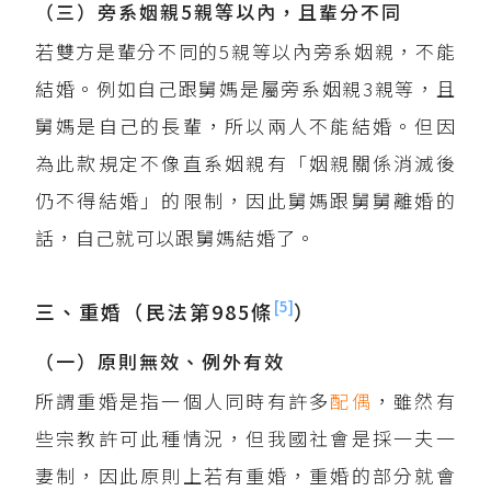
（三）旁系姻親5親等以內，且輩分不同
若雙方是輩分不同的5親等以內旁系姻親，不能
結婚。例如自己跟舅媽是屬旁系姻親3親等，且
舅媽是自己的長輩，所以兩人不能結婚。但因
為此款規定不像直系姻親有「姻親關係消滅後
仍不得結婚」的限制，因此舅媽跟舅舅離婚的
話，自己就可以跟舅媽結婚了。
[5]
三、重婚（民法第985條
）
（一）原則無效、例外有效
所謂重婚是指一個人同時有許多
配偶
，雖然有
些宗教許可此種情況，但我國社會是採一夫一
妻制，因此原則上若有重婚，重婚的部分就會