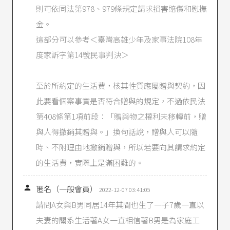
則可依同法第978、979條規定請求損害賠償和慰撫
金。
這部分可以參考＜臺灣高雄少年及家事法院108年
度家訴字第14號民事判決＞
至於所約定的生活費，核其性質應屬贈與契約，因
此要看個案事實是否符合贈與的規定，不過依民法
第408條第1項前段：「贈與物之權利未移轉前，贈
與人得撤銷其贈與。」換句話說，贈與人可以隨
時、不附理由地撤銷贈與，所以若要向其請求約定
的生活費，實際上是滿困難的。

匿名（一般會員）
2022-12-07 03:41:05
請問A女與B男同居14年其間也生了一子7歲一直以
夫妻的關系生活著A女一直相信著B男是為家庭工