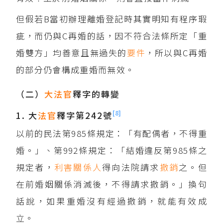
但假若B當初辦理離婚登記時其實明知有程序瑕
疵，而仍與C再婚的話，因不符合法條所定「重
婚雙方」均善意且無過失的
要件
，所以與C再婚
的部分仍會構成重婚而無效。
（二）
大法官
釋字的轉變
[8]
1. 大
法官
釋字第242號
以前的民法第985條規定：「有配偶者，不得重
婚。」、第992條規定：「結婚違反第985條之
規定者，
利害關係人
得向法院請求
撤銷
之。但
在前婚姻關係消滅後，不得請求撤銷。」換句
話說，如果重婚沒有經過撤銷，就能有效成
立。