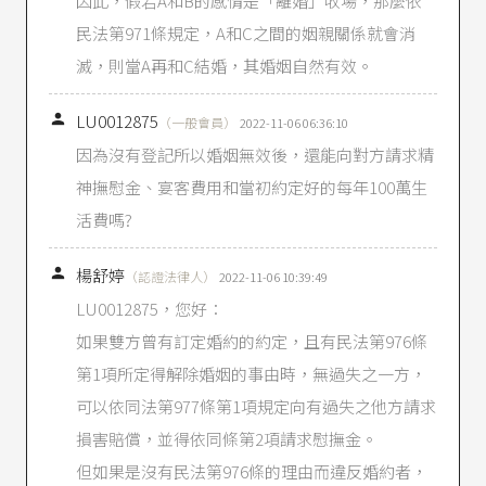
因此，假若A和B的感情是「離婚」收場，那麼依
民法第971條規定，A和C之間的姻親關係就會消
滅，則當A再和C結婚，其婚姻自然有效。

LU0012875
（一般會員）
2022-11-06 06:36:10
因為沒有登記所以婚姻無效後，還能向對方請求精
神撫慰金、宴客費用和當初約定好的每年100萬生
活費嗎?

楊舒婷
（認證法律人）
2022-11-06 10:39:49
LU0012875，您好：
如果雙方曾有訂定婚約的約定，且有民法第976條
第1項所定得解除婚姻的事由時，無過失之一方，
可以依同法第977條第1項規定向有過失之他方請求
損害賠償，並得依同條第2項請求慰撫金。
但如果是沒有民法第976條的理由而違反婚約者，