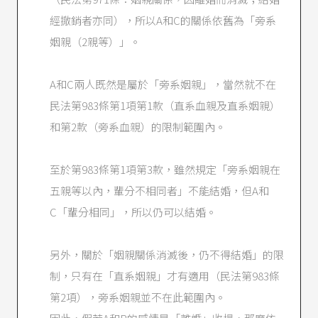
形，前婚姻自後婚姻成立之日起視為消滅。」
經撤銷者亦同），所以A和C的關係依舊為「旁系
司法院釋字第242號解釋
。
姻親（2親等）」。
司法院釋字第362號解釋
。
司法院釋字第552號解釋
。
A和C兩人既然是屬於「旁系姻親」，當然就不在
民法第983條第1項第1款（直系血親及直系姻親）
和第2款（旁系血親）的限制範圍內。
至於第983條第1項第3款，雖然規定「旁系姻親在
五親等以內，輩分不相同者」不能結婚，但A和
C「輩分相同」，所以仍可以結婚。
另外，關於「姻親關係消滅後，仍不得結婚」的限
制，只有在「直系姻親」才有適用（民法第983條
第2項），旁系姻親並不在此範圍內。