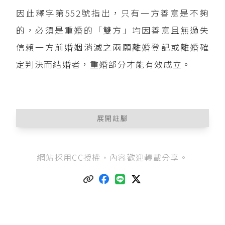
因此釋字第552號指出，只有一方善意是不夠
的，必須是重婚的「雙方」均因善意且無過失
信賴一方前婚姻消滅之兩願離婚登記或離婚確
定判決而結婚者，重婚部分才能有效成立。
展開註腳
民法第988條
：「結婚有下列情形之一者，無效：
網站採用CC授權，內容歡迎轉載分享。
一、不具備第九百八十二條之方式。
二、違反第九百八十三條規定。
三、違反第九百八十五條規定。但重婚之雙方當
事人因善意且無過失信賴一方前婚姻消滅之兩願
離婚登記或離婚確定判決而結婚者，不在此
限。」