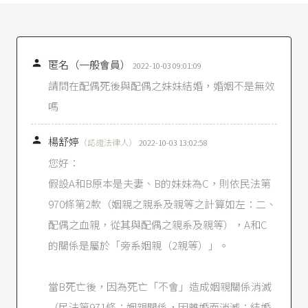
民法第982條
。
楊舒婷（2019），《
結婚登記怎麼做？
》。
民法第983條
：「

匿名（一般會員）
I 與左列親屬，不得結婚︰
2022-10-03 09:01:09
一、 直系血親及直系姻親。
請問在配偶死後與配偶之妹妹結婚，婚姻不是無效
二、 旁系血親在六親等以內者。但因收養而成
嗎
立之四親等及六親等旁系血親，輩分相同者，不
在此限。
三、 旁系姻親在五親等以內，輩分不相同者。

楊舒婷
（認證法律人）
2022-10-03 13:02:58
II 前項直系姻親結婚之限制，於姻親關係消滅後，
您好：
亦適用之。
III 第一項直系血親及直系姻親結婚之限制，於因
假設A和B原本是夫妻、B的妹妹為C，則依民法第
收養而成立之直系親屬間，在收養關係終止後，
970條第2款（姻親之親系及親等之計算如左：二、
亦適用之。」
配偶之血親，從其與配偶之親系及親等），A和C
民法第985條
：「
的關係是屬於「旁系姻親（2親等）」。
I 有配偶者，不得重婚。
II 一人不得同時與二人以上結婚。」
民法第988條
第3款。
當B死亡後，因為死亡「不會」造成姻親關係消滅
民法第988條之1
第1項：「前條第三款但書之情
（民法第971條：姻親關係，因離婚而消滅；結婚