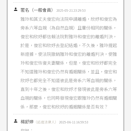

匿名（一般會員）
2025-05-21 23:29:53
雅玲和其丈夫俊宏向法院申請離婚，欣妤和俊宏為
旁系六等血親（為自然血親）且輩份相同的關係，
俊宏和欣妤都信賴法院對雅玲和俊宏的離婚判決，
於是，俊宏和欣妤去登記結婚，不久後，雅玲提起
新證據，使法院撤銷雅玲和俊宏的離婚判決，使雅
玲和俊宏恢復夫妻關係，但是，俊宏和欣妤都完全
不知道雅玲和俊宏仍然有婚姻關係，並且，俊宏和
欣妤也都完全不知道彼此是旁系六等血親的關係，
直到十年之後，俊宏和欣妤才發現彼此是旁系六等
血親的關係，也同時發現俊宏跟雅玲仍然有婚姻關
係，那麼，俊宏和欣妤的婚姻關係是否有效？

楊舒婷
（認證法律人）
2025-06-11 16:59:53
您好：