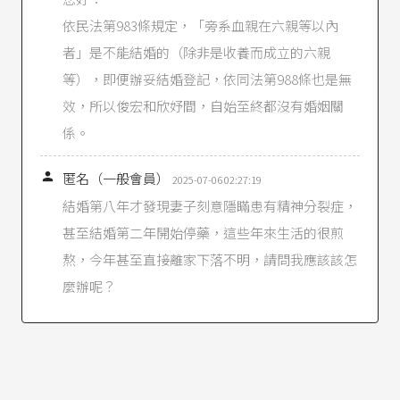
依民法第983條規定，「旁系血親在六親等以內
者」是不能結婚的（除非是收養而成立的六親
等），即便辦妥結婚登記，依同法第988條也是無
效，所以俊宏和欣妤間，自始至終都沒有婚姻關
係。

匿名（一般會員）
2025-07-06 02:27:19
結婚第八年才發現妻子刻意隱瞞患有精神分裂症，
甚至結婚第二年開始停藥，這些年來生活的很煎
熬，今年甚至直接離家下落不明，請問我應該該怎
麼辦呢？