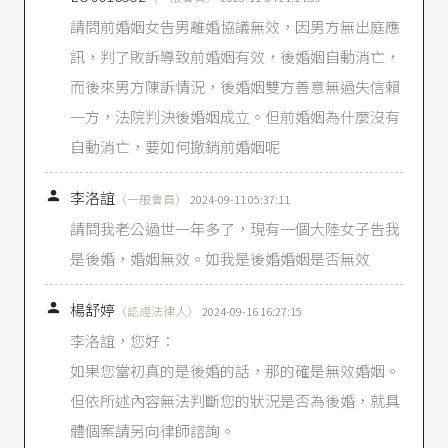
請問前婚姻女告男離婚協議無效，因男方無出庭應
訊，判了敗訴導致前婚姻有效，後婚姻自動消亡，
而後來男方陳訴情況，後婚姻雙方善意無過失信賴
一方，法院判決後婚姻成立。但前婚姻為什麼沒有
自動消亡，要如何撤銷前婚姻呢

李洛誼
（一般會員）
2024-09-11 05:37:11
請問我老公過世一年多了，現有一個大陸女子告我
是後婚，婚姻無效。如我是後婚婚姻是否無效

楊舒婷
（認證法律人）
2024-09-16 16:27:15
李洛誼，您好：
如果您當初真的是後婚的話，那的確是無效婚姻。
但依所述內容無法判斷您的狀況是否為後婚，就具
體個案請另向律師諮詢。