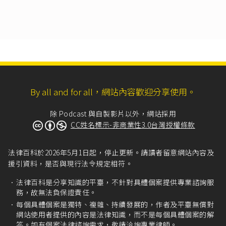
By all and for all，網站內容歡迎分享使用。
除 Podcast 與自製影片以外，網站採用
CC姓名標示-非商業性3.0台灣授權條款
法律百科於2026年5月1日起，停止更新。請讀者留意網站內容及
援引資料，是否與現行法令規定相符。
法律百科是分享知識的平臺，不針對具體個案提供專業諮詢服
務，故無法負保證責任。
每個具體個案是獨特、複雜、持續發展的，作者及平臺無償對
網站使用者提供的內容是法律知識，而不是每個具體個案的解
答。如有個案法律諮詢需求，敬請洽詢專業律師。