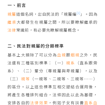
一、前言
[1]
親屬
這個名詞，出自民法的「親屬編
」。因為
繼承
大都發生在親屬之間，所以要瞭解繼承的
法律
常識前，有必要先瞭解親屬概念。
二、民法對親屬的分類標準
基本上大類除了可以分為
血親
跟
姻親
之外，民
法還有三種區別標準：（一）
親系
（直系跟旁
系）、（二）輩分（尊親屬與卑親屬），以及
（三）
親等
（一親等、二親等、三親等……）
的區分。以上這些標準互相交錯結合運用後，
將產生各種排列組合，法條因此以此為基礎，
安排各自的
法律效果
，例如子女有扶養
直系血