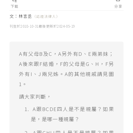
下載
分享
文：
林言丞
（認證法律人）
刊登於
2018-10-31
最後更新於
2024-05-19
A有父母B及C，A另外有D、E兩弟妹；
A後來跟F結婚，F的父母是G、H，F另
外有I、J兩兄姊。A的其他親戚請見圖
1。
請大家判斷，
A跟BCDE四人是不是親屬？如果
是，是哪一種親屬？
A跟GHIJ四人是不是親屬？如果