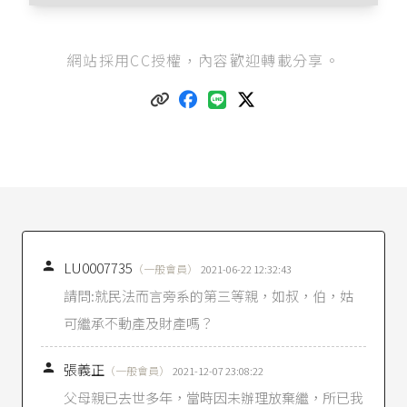
我國民法總共分有5大「編」，依序是：
總則編
、
網站採用CC授權，內容歡迎轉載分享。
債編
、
物權編
、
親屬編
、
繼承編
。
民法第1115條
第1項第1款：「負扶養義務者有數
人時，應依左列順序定其履行義務之人：一、直
系血親卑親屬。」
民法第983條
第1項第3款：「與左列親屬，不得結
婚：……三、旁系姻親在五親等以內，輩分不相
同者。」
林秀雄（2013），《親屬法講義》，第3版，頁3
1。

LU0007735
（一般會員）
2021-06-22 12:32:43
民法第967條
第1項：「稱直系血親者，謂己身所
請問:就民法而言旁系的第三等親，如叔，伯，姑
從出或從己身所出之血親。」
可繼承不動產及財產嗎？
民法第967條
第2項：「稱旁系血親者，謂非直系
血親，而與己身出於同源之血親。」

張義正
（一般會員）
2021-12-07 23:08:22
民法第968條
前段：「血親親等之計算，直系血
親，從己身上下數，以一世為一親等。」
父母親已去世多年，當時因未辦理放棄繼，所已我