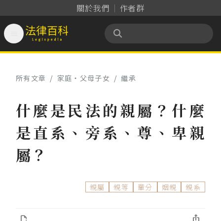
關於我們
作者群

法律百科 Legispedia
所有文章
/
家庭‧父母子女
/
繼承
什麼是民法的親屬？什麼
是直系、旁系、尊、卑親
屬？
親屬
親等
輩分
姻親
親系

