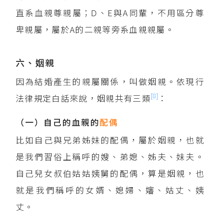
直系血親尊親屬；D、E與A同輩，不用區分尊
卑親屬，屬於A的二親等旁系血親親屬。
六、姻親
因為結婚產生的親屬關係，叫做姻親。依現行
[8]
法律規定白話來說，姻親共有三類
：
（一）自己的血親的
配偶
比如自己與兄弟姊妹的配偶，屬於姻親，也就
是我們習俗上稱呼的嫂、弟媳、姊夫、妹夫。
自己兒女叔伯姑姑姨舅的配偶，算是姻親，也
就是我們稱呼的女婿、媳婦、嬸、姑丈、姨
丈。