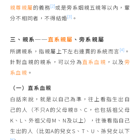
[2]
親尊親屬
的義務
或是旁系姻親五親等以內，輩
[3]
分不相同者，不得結婚
。
三、親系──
直系親屬
、旁系親屬
[4]
所謂親系，指親屬上下左右連貫的系統而言
。
針對血親的親系，可以分為
直系血親
，以及
旁
系血親
。
（一）直系血親
白話來說，就是以自己為準，往上看指生出自
己的人（不只A的父母親B、C，也包括祖父母
K、L、外祖父母M、N及以上），往後看指自己
生出的人（比如A的兒女S、T、U、孫兒女以下
[5]