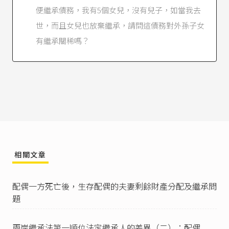
便繼承債務，我有5個女兒，沒有兒子，如當我去
民法第969條
：「稱姻親者，謂血親之配偶、配偶
之血親及配偶之血親之配偶。」
世，而且女兒也放棄繼承，請問這債務對外孫子女
民法第971條
：「姻親關係，因離婚而消滅；結婚
有繼承關稀嗎？
經撤銷者亦同。」
相關文章
配偶一方死亡後，生存配偶的夫妻剩餘財產分配及繼承問
題
兩岸繼承法第一順位法定繼承人的差異（二）：配偶