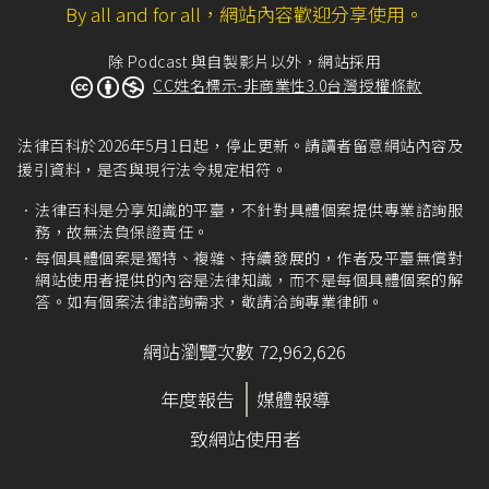
By all and for all，網站內容歡迎分享使用。
除 Podcast 與自製影片以外，網站採用
CC姓名標示-非商業性3.0台灣授權條款
法律百科於2026年5月1日起，停止更新。請讀者留意網站內容及
援引資料，是否與現行法令規定相符。
法律百科是分享知識的平臺，不針對具體個案提供專業諮詢服
務，故無法負保證責任。
每個具體個案是獨特、複雜、持續發展的，作者及平臺無償對
網站使用者提供的內容是法律知識，而不是每個具體個案的解
答。如有個案法律諮詢需求，敬請洽詢專業律師。
網站瀏覽次數 72,962,626
年度報告
媒體報導
致網站使用者