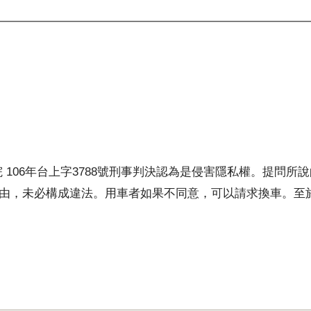
 106年台上字3788號刑事判決認為是侵害隱私權。提問所
由，未必構成違法。用車者如果不同意，可以請求換車。至