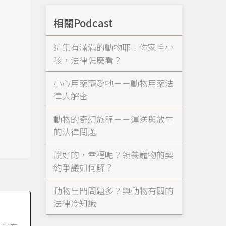
相關Podcast
晶
這集有滿滿的動物耶！你家毛小
孩，法律怎麼看？
小心用藥寵愛牠－－動物用藥法
律大解密
動物的奇幻旅程－－運送與放生
的法律問題
說好的，幸福呢？領養寵物的契
約爭議如何解？
動物出門問題多？與動物有關的
法律冷知識