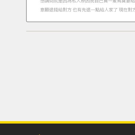
想請問就是因為私人原因我自己賣一隻鳥寶要給
意願退錢給對方 也有先退一點給人家了 現在對