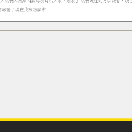
人然後因為某因素鳥沒有給人家，錢收了 然後現在對方以報警，現
方報警了現在我該怎麼辦