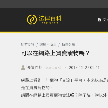
文

法律百科 Legispedia
所有問答
/
環境‧衛生
/
動物保護
可以在網路上買賣寵物嗎？
法律百科
‧
2019-12-27 02:41
（認證法律人）
網路上看到一些寵物「交流」平台，本來以為是
是在買賣寵物的。
請問在網路上買賣寵物合法嗎？除了貓、狗以外