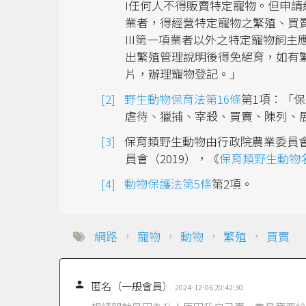
I任何人不得販賣特定寵物。但申
業者，得經營特定寵物之繁殖、買
III第一項業者以外之特定寵物飼
出繁殖管理說明後得免絕育，如有
片，辦理寵物登記。」
野生動物保育法第16條
第1項：「
虐待、獵捕、宰殺、買賣、陳列、
保育類野生動物由行政院農業委員
員會（2019），《
保育類野生動物名
動物保護法第5條
第2項。
網路
，
寵物
，
動物
，
繁殖
，
買賣

匿名（一般會員）
2024-12-06 20:42:30