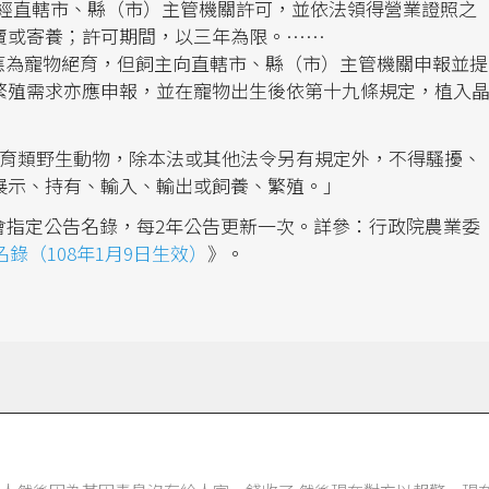
請經直轄市、縣（市）主管機關許可，並依法領得營業證照之
賣或寄養；許可期間，以三年為限。……
主應為寵物絕育，但飼主向直轄市、縣（市）主管機關申報並提
繁殖需求亦應申報，並在寵物出生後依第十九條規定，植入
保育類野生動物，除本法或其他法令另有規定外，不得騷擾、
展示、持有、輸入、輸出或飼養、繁殖。」
會指定公告名錄，每2年公告更新一次。詳參：行政院農業委
錄（108年1月9日生效）
》。