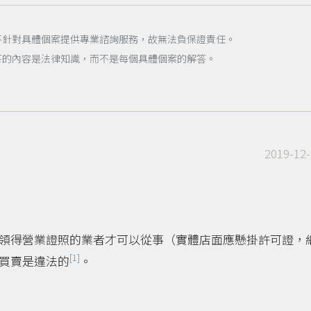
不針對具體個案提供專業諮詢服務，故無法負保證責任。
答的內容是法律知識，而不是每個具體個案的解答。
2019-12-
領得營業證照的業者才可以從事（實體店面應懸掛許可證，
[1]
買賣是違法的
。