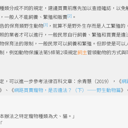
種類分成不同的規定，建議買賣前應先加以查證確認，以免
[2]
，一般人不能飼養、繁殖和販賣
。
[3]
公告的保育類野生動物
，就算不是野外生存而是人工繁殖的
照的業者才可以進行，一般民眾自行飼養、繁殖和買賣是違
物保育法的限制，一般民眾可以飼養和繁殖。但即使是可以
制，例如動物保護法第5條第2項規定
飼主
管領動物的方式與
定，可以進一步參考法律百科文章：余青慧（2019），《
網
》、《
網路買賣寵物，是否違法？（下）——野生動物篇
》
本辦法之特定寵物種類為犬、貓。」
「