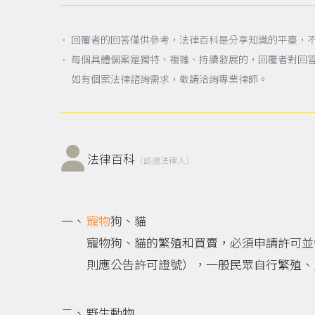
． 回覆者的回答僅供參考，法律百科是分享知識的平臺，
． 每個具體個案是獨特、複雜、持續發展的，回覆者對回
如有個案法律諮詢需求，敬請洽詢專業律師。
法律百科
（認證法律人）
寵物
狗、貓
寵物狗、貓的繁殖和買賣，必須申請許可並
則應公告許可證號），一般民眾自行繁殖、
野生動物