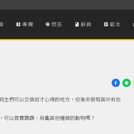
章
專欄
問答
辭典
範本




飼主們可以交換奴才心得的地方，但後來發現其中有些
，可以買賣鸚鵡、烏龜其他種類的動物嗎？