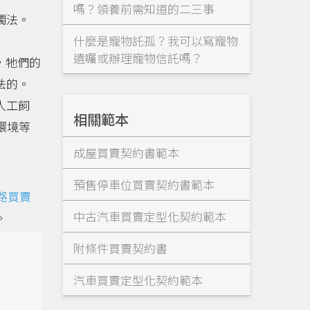
嗎？領養前需知道的二三事
觸法。
什麼是寵物託孤？我可以寫寵物
遺囑或辦理寵物信託嗎？
，牠們的
法的。
人工飼
相關範本
環境等
成屋買賣契約書範本
預售停車位買賣契約書範本
路買賣
中古汽車買賣定型化契約範本
。
附條件買賣契約書
汽車買賣定型化契約範本