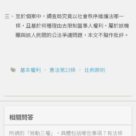
至於個案中，調查局究竟以社會秩序維護法哪一
條，且基於何種理由去限制當事人權利，屬於該機
關與該人民間的公法爭議問題，本文不擬作批評。
基本權利
，
憲法第23條
，
比例原則
相關問答
所謂的「勞動三權」，具體包括哪些事項？有法條