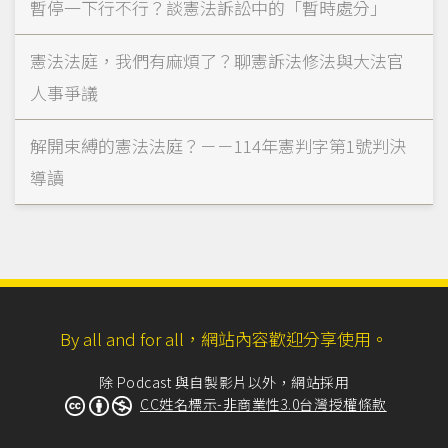
暫停一下行不行？談憲法訴訟中的「暫時處分」
憲法法庭，我們有麻煩了？聊憲訴法修法與大法官
人事爭議
解開束縛的憲法法庭？－－114年憲判字第1號判決
導讀
By all and for all，網站內容歡迎分享使用。
除 Podcast 與自製影片以外，網站採用
CC姓名標示-非商業性3.0台灣授權條款