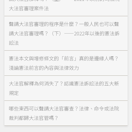
大法官審理案件法
聲請大法官審理的程序是什麼？一般人民也可以聲
請大法官審理嗎？（下）——2022年以後的憲法訴
訟法
憲法本文與增修條文的「前言」真的是邊緣人嗎？
淺論憲法前言的內容與法律效力
大法官解釋為何消失了？認識憲法訴訟法的五大新
規定
哪些東西可以聲請大法官審查？法律、命令或法院
裁判都歸大法官管嗎？