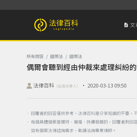
文

法律百科 Legispedia
所有問答
/
國際法
/
國際法
偶爾會聽到經由仲裁來處理糾紛的
法律百科
‧
2020-03-13 09:50
（認證法律人）
． 回覆者的回答僅供參考，法律百科是分享知識的平臺，
． 每個具體個案是獨特、複雜、持續發展的，回覆者對回
如有個案法律諮詢需求，敬請洽詢專業律師。