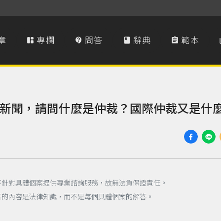
章
專欄
問答
辭典
範本




新聞，請問什麼是仲裁？國際仲裁又是什
不針對具體個案提供專業諮詢服務，故無法負保證責任。
答的內容是法律知識，而不是每個具體個案的解答。