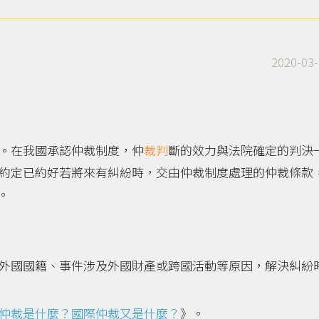
2020-03-
。在我國承認仲裁制度，仲
裁判
斷的效力與法院確定的判決
約定已約好若將來有糾紛時，交由仲裁制度處理的仲裁條款
。
外國國籍、事件涉及外國財產或跨國活動等原因，解決糾紛
仲裁是什麼？國際仲裁又是什麼？
》。