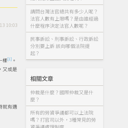
請問台灣法官總共有多少人呢？
法官人數有上限嗎？是由誰經過
13 10:03
什麼程序決定法官人數呢？
民事訴訟、刑事訴訟、行政訴訟
分別要上訴 該向哪個法院提
起？
[1]
一樣
。
，又或是
相關文章
仲裁是什麼？國際仲裁又是什
麼？
時就有適
所有的勞資爭議都可以上法院
嗎？打官司以外，3種常見的勞
資爭議處理制度