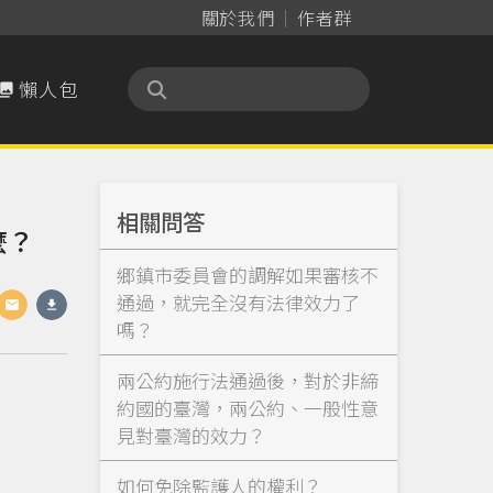
關於我們
作者群
懶人包

相關問答
麼？
鄉鎮市委員會的調解如果審核不
通過，就完全沒有法律效力了
嗎？
兩公約施行法通過後，對於非締
約國的臺灣，兩公約、一般性意
見對臺灣的效力？
如何免除監護人的權利？