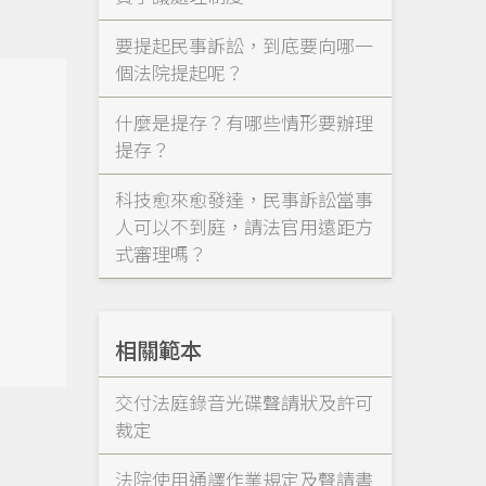
要提起民事訴訟，到底要向哪一
個法院提起呢？
什麼是提存？有哪些情形要辦理
提存？
科技愈來愈發達，民事訴訟當事
人可以不到庭，請法官用遠距方
式審理嗎？
單
相關範本
交付法庭錄音光碟聲請狀及許可
裁定
法院使用通譯作業規定及聲請書