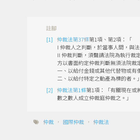
註腳
仲裁法第37條
第1項、第2項：「
I 仲裁人之判斷，於當事人間，與
II 仲裁判斷，須聲請法院為執行
方以書面約定仲裁判斷無須法院裁
一、以給付金錢或其他代替物或有
二、以給付特定之動產為標的者。
仲裁法第1條
第1項：「有關現在或
數之數人成立仲裁庭仲裁之。」
仲裁
，
國際仲裁
，
仲裁法