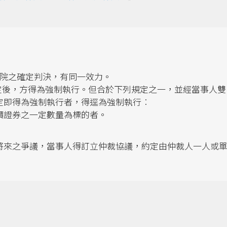
法院之確定判決，有同一效力。
裁定後，方得為強制執行。但合於下列規定之一，並經當事人雙
定即得為強制執行者，得逕為強制執行︰
價證券之一定數量為標的者。
」
將來之爭議，當事人得訂立仲裁協議，約定由仲裁人一人或