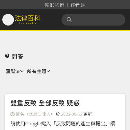
關於我們
作者群

法律百科 Legispedia
問答

國際法
所有主題
雙重反致 全部反致 疑惑
匿名（認證法律人）
於
2023-09-12
更新
請使用Google鍵入「反致問題的產生與提出」讀