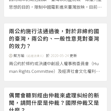
思想的目的，限制中國電影進來臺灣放映，目前每
年只許可10部中國的電影在臺灣放映，類別限縮在
愛情文藝、倫理親情、溫馨趣味、宮廷歷史、武俠
傳奇、懸疑驚悚、冒險動作等主題，方式則是用抽
兩公約施行法通過後，對於非締約國
籤決定...
的臺灣，兩公約、一般性意見對臺灣
（more...）
的效力？
蔡方瑜
於
2020-05-24
更新
（認證法律人）
兩公約於條約或決議中創設人權事務委員會（Hu
man Rights Committee）及經濟社會文化權利委
員會（Committee on Economic， Social and Cu
ltural Rights），賦予各委員會權限發表「一般...
（more...）
偶爾會聽到經由仲裁來處理糾紛的新
聞，請問什麼是仲裁？國際仲裁又是
什麼？