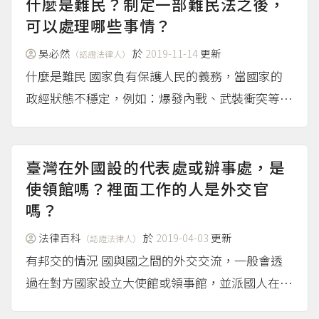
或是國家與國際組織，以及國際組織相互間書面締
什麼是難民？制定一部難民法之後，
結...
可以處理哪些事情？
（more...）
吳必然
於
2019-11-14
更新
（認證法律人）
什麼是難民 國家負有保護人民的義務，當國家的
政經狀態不穩定，例如：爆發內戰、武裝衝突等，
人民往往流離失所，無法獲得國家的保護，甚至逃
難到鄰近國家，而有何處是我家之嘆。近來的案例
包括：敘利亞難民、羅興亞難民。 國際上透過訂
臺灣在外國設的代表處或辦事處，是
定國際條約、成立國際...
使領館嗎？裡面工作的人是外交官
（more...）
嗎？
法律百科
於
2019-04-03
更新
（認證法律人）
有邦交的情況 國與國之間的外交交流，一般會透
過在對方國家設立大使館或領事館，並派國人在使
領館中工作。歷史運作下，目前世界各國對於大使