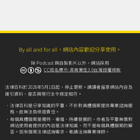
與領事的地位、特權與豁免還有可以處理的任務
等，多半會交由聯合國的兩部公約來處理：1961年
「維也納外交關係公...
（more...）
By all and for all，網站內容歡迎分享使用。
除 Podcast 與自製影片以外，網站採用
CC姓名標示-非商業性3.0台灣授權條款
法律百科於2026年5月1日起，停止更新。請讀者留意網站內容及
援引資料，是否與現行法令規定相符。
法律百科是分享知識的平臺，不針對具體個案提供專業諮詢服
務，故無法負保證責任。
每個具體個案是獨特、複雜、持續發展的，作者及平臺無償對
網站使用者提供的內容是法律知識，而不是每個具體個案的解
答。如有個案法律諮詢需求，敬請洽詢專業律師。