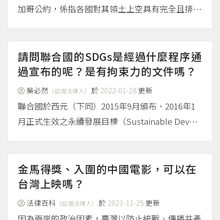
加哥公約，係指各國對其領土上空具有完全且排他
之主權，然而對於領空確切之高度，卻無明確之定
義。 隨著人類活動範圍觸及大氣層之外，國際太
空法相應而生，例如1967年之《Principles go...
請問聯合國的SDGs是經過什麼程序通
（more...）
過宣布的呢？是有拘束力的文件嗎？
吳必然
於
2022-01-28
更新
（認證法律人）
聯合國於西元（下同）2015年9月頒布、2016年1
月正式生效之永續發展目標（Sustainable Develo
pment Goals，下稱SDGs），期望在兼顧「經濟
成長」、「社會進步」與「環境保護」等三大面向
下，目標於2030年前全球...
（more...）
金馬得獎、入圍的中國電影，可以在
台灣上映嗎？
法律百科
於
2021-11-25
更新
（認證法律人）
因為兩岸的政治因素，臺灣以防止統戰、傳播共產