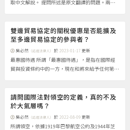
取中文解說。 提問所述是原文翻譯的問題。兩者
一樣。
（more...）
雙邊貿易協定的關稅優惠是否能擴及
至多邊貿易協定的參與者？
吳必然
於
2023-01-17
更新
（認證法律人）
最惠國待遇 所謂「最惠國待遇」，是指在國際經
貿與投資條約中的一方，現在和將來給予任何第三
國在經貿或投資上相關之優惠和豁免，也提供予與
該國家締約的其他國家。例如，關稅暨貿易總協定
（General Agreement on Tariffs an...
（more...）
請問國際法對領空的定義，真的不及
於大氣層嗎？
吳必然
於
2022-08-09
更新
（認證法律人）
所謂領空，依據1919年巴黎航空公約及1944年芝