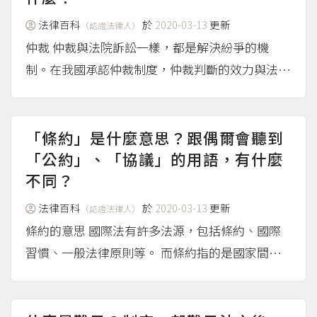
法律百科
於
2020-03-13
更新
（認證法律人）
仲裁 仲裁與法院訴訟一樣，都是解決紛爭的機
制。在我國承認仲裁制度，仲裁判斷的效力與法院
確定的判決一樣。 而適用仲裁制度的場合，是因
為雙方當初的約定已約好若將來有糾紛時，交由仲
裁制度處理的仲裁條款，又或是因為糾紛發生時另
「條約」是什麼意思？跟偶爾會聽到
外簽了仲裁協議的...
「公約」、「協議」的用語，有什麼
（more...）
不同？
法律百科
於
2020-03-13
更新
（認證法律人）
條約的意思 國際法有許多法源，包括條約、國際
習慣、一般法律原則等。 而條約指的是國家間所
締結而以國際法為準的國際書面協定，例如「中華
民國政府與馬紹爾群島共和國政府間引渡條約」；