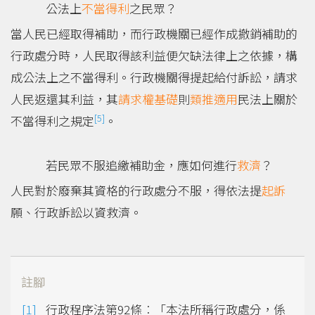
公法上
不當得利
之民眾？
當人民已經取得補助，而行政機關已經作成撤銷補助的
行政處分時，人民取得該利益便欠缺法律上之依據，構
成公法上之不當得利。行政機關得提起給付訴訟，請求
人民返還其利益，其
請求權基礎
則
類推適用
民法上關於
[5]
不當得利之規定
。
若民眾不服追繳補助金，應如何進行
救濟
？
人民對於廢棄其資格的行政處分不服，得依法提
起訴
願、行政訴訟以資救濟。
註腳
行政程序法第92條︰「本法所稱行政處分，係