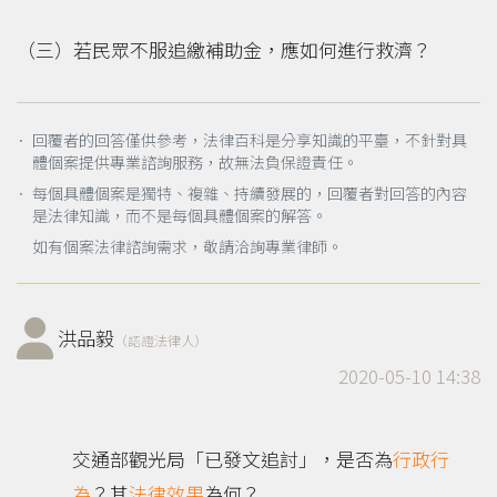
（三）若民眾不服追繳補助金，應如何進行救濟？
． 回覆者的回答僅供參考，法律百科是分享知識的平臺，不針對具
體個案提供專業諮詢服務，故無法負保證責任。
． 每個具體個案是獨特、複雜、持續發展的，回覆者對回答的內容
是法律知識，而不是每個具體個案的解答。
如有個案法律諮詢需求，敬請洽詢專業律師。
洪品毅
（認證法律人）
2020-05-10 14:38
交通部觀光局「已發文追討」，是否為
行政行
為
？其
法律效果
為何？