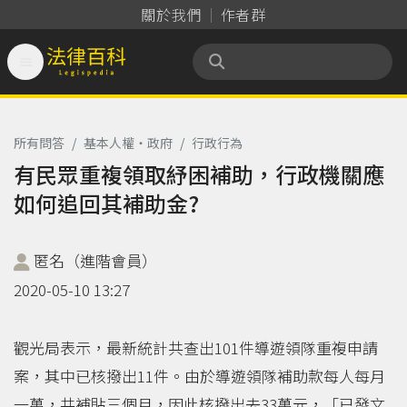
關於我們
作者群

法律百科 Legispedia
所有問答
/
基本人權‧政府
/
行政行為
有民眾重複領取紓困補助，行政機關應
如何追回其補助金?
匿名（進階會員）
2020-05-10 13:27
觀光局表示，最新統計共查出101件導遊領隊重複申請
案，其中已核撥出11件。由於導遊領隊補助款每人每月
一萬，共補貼三個月，因此核撥出去33萬元，「已發文