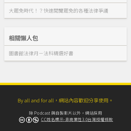
大罷免時代！？快速閱覽罷免的各種法律爭議
相關懶人包
圖書館法律月－法科精選好書
By all and for all，網站內容歡迎分享使用。
除 Podcast 與自製影片以外，網站採用
CC姓名標示-非商業性3.0台灣授權條款