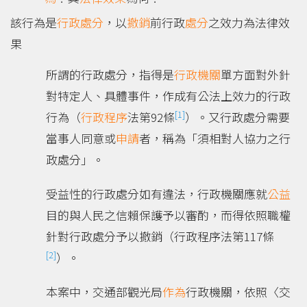
該行為是
行政處分
，以
撤銷
前行政
處分
之效力為法律效
果
所謂的行政處分，指得是
行政機關
單方面對外針
對特定人、具體事件，作成有公法上效力的行政
[1]
行為（
行政程序
法第92條
）。又行政處分需要
當事人同意或
申請
者，稱為「須相對人協力之行
政處分」。
受益性的行政處分如有違法，行政機關應就
公益
目的與人民之信賴保護予以審酌，而得依照職權
針對行政處分予以撤銷（行政程序法第117條
[2]
）。
本案中，交通部觀光局
作為
行政機關，依照〈交