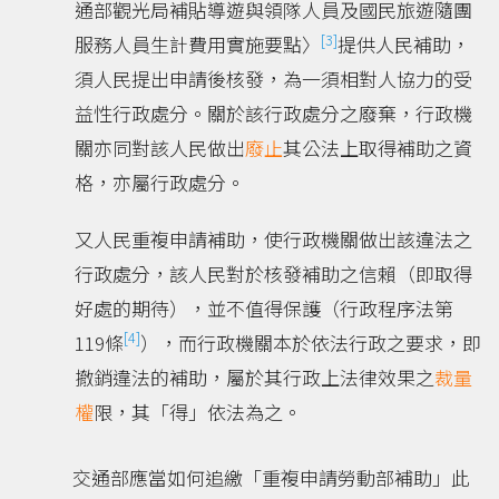
通部觀光局補貼導遊與領隊人員及國民旅遊隨團
[3]
服務人員生計費用實施要點〉
提供人民補助，
須人民提出申請後核發，為一須相對人協力的受
益性行政處分。關於該行政處分之廢棄，行政機
關亦同對該人民做出
廢止
其公法上取得補助之資
格，亦屬行政處分。
又人民重複申請補助，使行政機關做出該違法之
行政處分，該人民對於核發補助之信賴（即取得
好處的期待），並不值得保護（行政程序法第
[4]
119條
），而行政機關本於依法行政之要求，即
撤銷違法的補助，屬於其行政上法律效果之
裁量
權
限，其「得」依法為之。
交通部應當如何追繳「重複申請勞動部補助」此