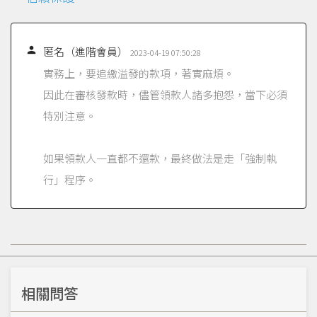

匿名（進階會員）
2023-04-19 07:50:28
實務上，要追繳溢發的款項，著實麻煩。
因此在審核發款時，儘管領款人諸多抱怨，當下必須
特別注意。
如果領款人一直都不還款，最終做法是走「強制執
行」程序。
相關問答