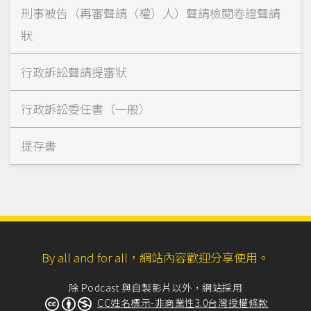
刑事被告（再審聲請（權）人）聲請檢閱卷證聲請
狀
行政訴訟聲請提審狀
行政訴訟委任書（一般）
提存書
By all and for all，網站內容歡迎分享使用。
除 Podcast 與自製影片以外，網站採用
CC姓名標示-非商業性3.0台灣授權條款