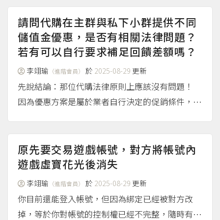
請問代購在主群與私下小群提供不同
儲值金優惠，是否有相關法律問題？
若有可以自行要求補足回饋差額嗎？
李翊瑜
於
2025-08-29
更新
（進階會員）
先說結論：那位代購法律原則上應該沒有問題！
因為優惠方案是屬於業者自行決定的促銷條件，只
要沒有對外宣稱「主群的優惠是最高／唯一方案」
等，就不構成不實廣告或詐欺。 因此，您應該只
能依照當初公告的條件享受回饋，並不能因為小群
原先要交易遊戲帳號，對方將帳號內
有更高比例，就要...
遊戲虛寶花光後消失
（more...）
李翊瑜
於
2025-08-29
更新
（進階會員）
你目前還能登入帳號，但因為綁定已經被對方改
掉，等於你對帳號的控制權已經不完整，隨時有可