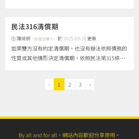
能被對方再次奪回。從遊戲公司的規範來看，帳號
本來就不是玩家真正的財產，只是提供使用權，所
以即使你想把帳號送人，也要注意隨時可能失效，
民法316清償期
還有違反遊戲規範被停權...
（more...）
陳琦姸
於
2025-03-28
更新
（認證法律人）
如果雙方沒有約定清償期，也沒有辦法依照債務的
性質或其他情形決定清償期，依照民法第315條，
債權人可以隨時請求債務人清償。在消費借貸的情
況，如果雙方沒有約定哪一天要還錢，債權人可以
‹
1
2
3
›
定1個月以上的期限，催告（要求）債務人屆期還
錢；如...
（more...）
By all and for all，網站內容歡迎分享使用。