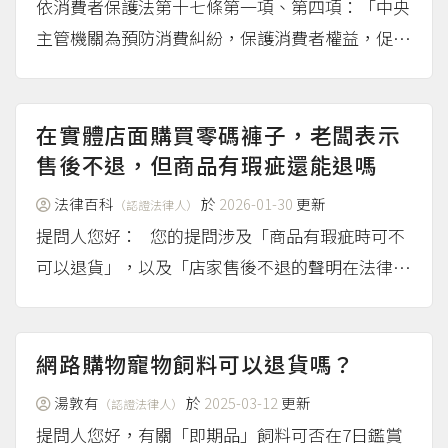
依消費者保護法第十七條第一項、第四項：「中央
主管機關為預防消費糾紛，保護消費者權益，促進
定型化契約之公平化，得選擇特定行業，擬訂其定
型化契約應記載或不得記載事項，報請行政院核定
後公告之」、「違反第一項公告之定型化契約，其
在實體店面購買零碼褲子，老闆表示
定型化契約條款無效。...
售後不退，但商品有瑕疵還能退嗎
（more...）
法律百科
於
2026-01-30
更新
（認證法律人）
提問人您好： 您的提問涉及「商品有瑕疵時可不
可以退貨」，以及「店家售後不退的聲明在法律上
是否有效」二個法律問題，說明如下： 一、商品
有瑕疵，可以主張退貨或退還部分費用 依據民法
第354條規定，在實體店購買商品時，消費者必須
網路購物寵物飼料可以退貨嗎？
檢查商品有無...
（more...）
湯敦有
於
2025-03-12
更新
（認證法律人）
提問人您好，有關「即期品」飼料可否在7日鑑賞