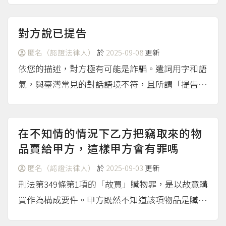
止，對於債權人失去保障，此時債權人即有權向保
證人進行催收及後續法務程序。消費者債務清理條
對方說已提告
例第71條 若您本身亦...
（more...）
匿名（認證法律人）
於
2025-09-08
更新
依您的描述，對方極有可能是詐騙。遣詞用字和語
氣，與臺灣常見的對話語境不符，且所謂「提告狀
態：已提告」不明就裡，如果真的有消費糾紛且因
此涉及到民事訴訟或其他紛爭解決的程序，理應會
收到法院的開庭通知，或者調解通知書等文件，不
在不知情的情況下乙方把竊取來的物
可能只由對方透過簡訊...
品賣給甲方，這樣甲方會有罪嗎
（more...）
匿名（認證法律人）
於
2025-09-03
更新
刑法第349條第1項的「故買」贓物罪，是以故意購
買作為構成要件。甲方既然不知道該項物品是贓
物，便不會成立犯罪。
（more...）