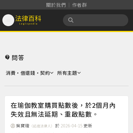
關於我們
作者群

法律百科 Legispedia
問答

消費‧借還錢‧契約
所有主題
在瑜伽教室購買點數後，於2個月內
失效且無法延期、重啟點數。
吳寶瓏
於
2026-04-15
更新
（認證法律人）