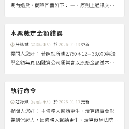
期內退貨，簡單回覆如下： 一、原則上通訊交易
可以主張7日內無條件解除契約 原則上「通訊交
易」可以主張享有7日內無條件解除契約的權利，
這邊的通訊交易是指企業經營者以廣播、電視、電
本票裁定金額錯誤
話、傳真、型錄...
（more...）
莊詠斌
於
2026-01-13
更新
（認證法律人）
提問人您好： 若照您所述2,750＊12＝33,000與法
學金額無異 因融資公司通常會以原始金額送本票
裁定，而非以扣除已繳金額（19,250元）送票裁 而
本票裁定僅係作為強制執行之執行名義，建議您先
與債權方確認後續正常繳款是否會聲請強制執行...
執行命令
（more...）
莊詠斌
於
2026-01-13
更新
（認證法律人）
提問人您好： 主債務人聲請更生、清算確實會影
響到保證人，因債務人聲請更生、清算後經法院裁
定進入更生清算程序後所有強制執行程序都會停