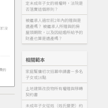
定未成年子女的親權時，法院是
否落實這個原則？
被繼承人過世前2年內的贈與是
遺產嗎？ 被繼承人所贈與的房
等於沒
屋頭期款，以及因結婚所給予的
財產也算是遺產嗎？
相關範本
費的
家庭幫傭初次招募申請書－多名
子女或16點
土地建築改良物所有權贈與移轉
契約書
未成年子女從姓（姓氏變更）約