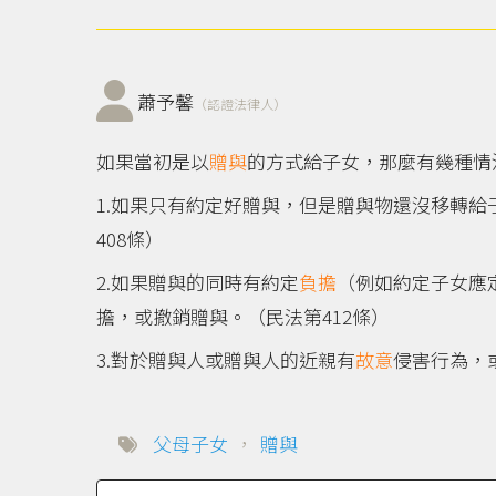
蕭予馨
（認證法律人）
如果當初是以
贈與
的方式給子女，那麼有幾種情
1.如果只有約定好贈與，但是贈與物還沒移轉給
408條）
2.如果贈與的同時有約定
負擔
（例如約定子女應
擔，或撤銷贈與。（民法第412條）
3.對於贈與人或贈與人的近親有
故意
侵害行為，
父母子女
，
贈與