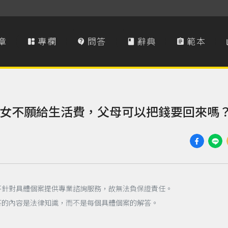
章
專欄
問答
辭典
範本




女不願給生活費，父母可以把錢要回來嗎
不針對具體個案提供專業諮詢服務，故無法負保證責任。
答的內容是法律知識，而不是每個具體個案的解答。