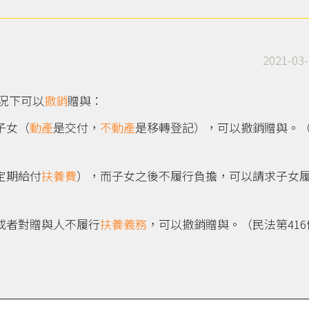
2021-03-
況下可以
撤銷
贈與：
子女（
動產
是交付，
不動產
是移轉登記），可以撤銷贈與。
定期給付
扶養費
），而子女之後不履行負擔，可以請求子女
或者對贈與人不履行
扶養義務
，可以撤銷贈與。（民法第416