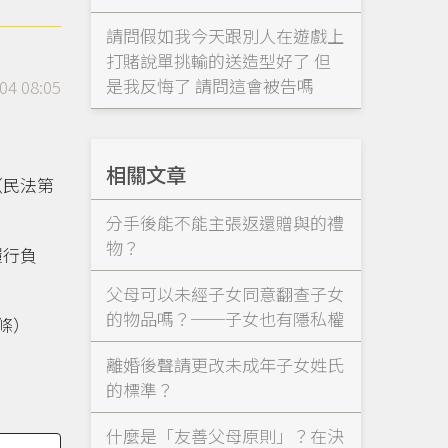
請問假如我今天跟別人在遊戲上
打賭說單挑輸的送造型好了 但
是我反悔了 請問這會被告嗎
04 08:05
相關文章
（民法第
分手後能不能主張返還贈與的禮
物？
履行負
父母可以未經子女同意翻查子女
的物品嗎？──子女也有隱私權
條）
離婚後聲請更改未成年子女姓氏
的標準？
什麼是「友善父母原則」？在決