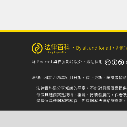
‧
By all and for a
除 Podcast 與自製影片以外，網站採用
法律百科於2026年5月1日起，停止更新。請讀者
法律百科是分享知識的平臺，不針對具體個案提供
每個具體個案是獨特、複雜、持續發展的，作者及
是每個具體個案的解答。如有個案法律諮詢需求，