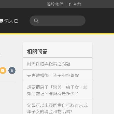
關於我們
作者群
懶人包

相關問答
？
附條件贈與撤銷之問題
夫妻離婚後，孩子的撫養權
想要把房子「贈與」給子女，該
如何處理？贈與稅是多少？
父母可以未經同意自行取走未成
年子女的現金和物品嗎?