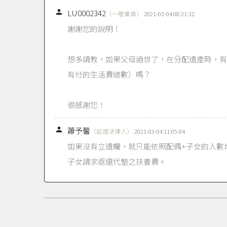

LU0002342
（一般會員）
2021-03-04 08:21:32
謝謝您的說明！
想多請教，如果父母過世了，在分配遺產時，有
有付的生活費總數）嗎？
很感謝您！

蕭予馨
（認證法律人）
2021-03-04 11:05:04
如果沒有立遺囑，就只能依照配偶+子女的人數
子女請求返還代墊之扶養費。