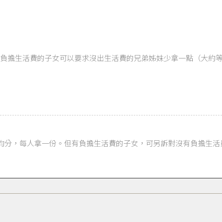
負擔生活費的子女可以要求沒出生活費的兄弟姊妹少拿一點（大約
均分，每人拿一份。但有負擔生活費的子女，可另訴對沒有負擔生活