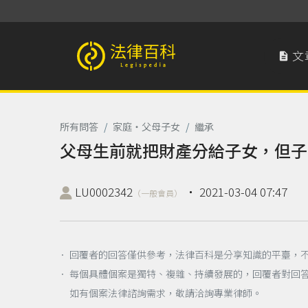
文

法律百科 Legispedia
所有問答
/
家庭‧父母子女
/
繼承
父母生前就把財產分給子女，但子
LU0002342
‧
2021-03-04 07:47
（一般會員）
． 回覆者的回答僅供參考，法律百科是分享知識的平臺，
． 每個具體個案是獨特、複雜、持續發展的，回覆者對回
如有個案法律諮詢需求，敬請洽詢專業律師。