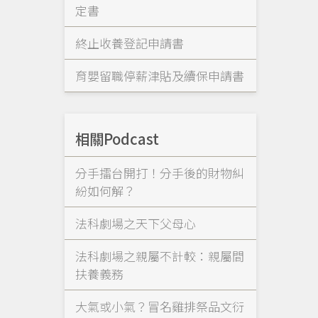
定書
終止收養登記申請書
育嬰留職停薪津貼及續保申請書
相關Podcast
分手擂台開打！分手後的財物糾
紛如何解？
法科劇場之天下父母心
法科劇場之親屬不計較：親屬間
扶養義務
大氣或小氣？冒名雞排祭品文衍