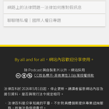
網路上的法律問題—法律如何應對假訊息
聊聊隱私權｜國際人權日專題
By all and for all，網站內容歡迎分享使用。
除 Podcast 與自製影片以外，網站採用
CC姓名標示-非商業性3.0台灣授權條款
法律百科於2026年5月1日起，停止更新。請讀者留意網站內容及
援引資料，是否與現行法令規定相符。
法律百科是分享知識的平臺，不針對具體個案提供專業諮詢服
務，故無法負保證責任。