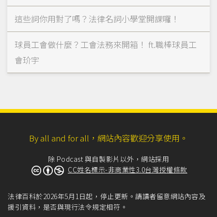
這些詞你用對了嗎？法律名詞小學堂開課囉！
球員工會做什麼？工會法務來開箱！ ft.職棒球員工
會玠宇
By all and for all，網站內容歡迎分享使用。
除 Podcast 與自製影片以外，網站採用
CC姓名標示-非商業性3.0台灣授權條款
法律百科於2026年5月1日起，停止更新。請讀者留意網站內容及
援引資料，是否與現行法令規定相符。