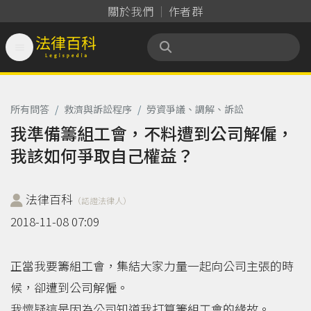
關於我們
作者群

法律百科 Legispedia
所有問答
/
救濟與訴訟程序
/
勞資爭議、調解、訴訟
我準備籌組工會，不料遭到公司解僱，
我該如何爭取自己權益？
法律百科
（認證法律人）
2018-11-08 07:09
正當我要籌組工會，集結大家力量一起向公司主張的時
候，卻遭到公司解僱。
我懷疑這是因為公司知道我打算籌組工會的緣故。