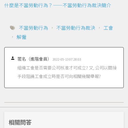
什麼是不當勞動行為？——不當勞動行為裁決簡介
不當勞動行為
，
不當勞動行為裁決
，
工會
，
解僱

匿名（進階會員）
2022-05-13 07:28:03
組織工會是否需要公司核准才可成立? 又, 公司以間接
手段阻饒工會成立時是否可向相關幾關舉報?
相關問答