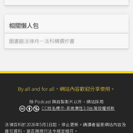
相關懶人包
圖書館法律月－法科精選好書
By all and for all，網站內容歡迎分享使用。
除 Podcast 與自製影片以外，網站採用
CC姓名標示-非商業性3.0台灣授權條款
法律百科於2026年5月1日起，停止更新。請讀者留意網站內容及
援引資料，是否與現行法令規定相符。