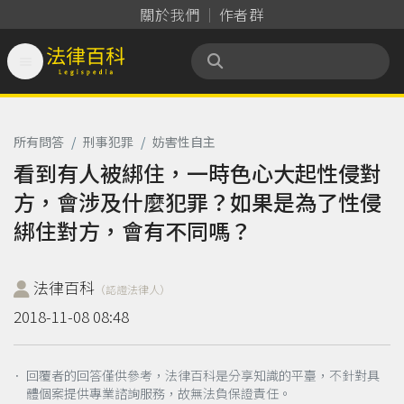
關於我們
作者群

法律百科 Legispedia
所有問答
/
刑事犯罪
/
妨害性自主
看到有人被綁住，一時色心大起性侵對
方，會涉及什麼犯罪？如果是為了性侵
綁住對方，會有不同嗎？
法律百科
（認證法律人）
2018-11-08 08:48
． 回覆者的回答僅供參考，法律百科是分享知識的平臺，不針對具
體個案提供專業諮詢服務，故無法負保證責任。