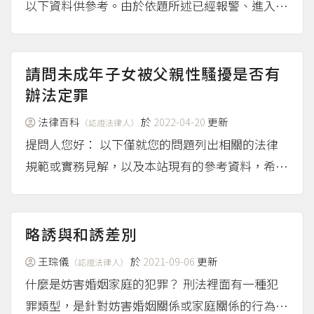
以下資料供參考。由於依題所述已經報警、進入法
律程序，建議可以備妥證據尋求專業律師的協助。
相關文章 雷皓明、張學昌（2019），《被性侵
害，要怎麼處理和保護自己？》。 紀岳良（201
請問未成年子女被父親性騷擾是否有
8），《如果發...
辦法定罪
（more...）
法律百科
於
2022-04-20
更新
（認證法律人）
提問人您好： 以下僅就您的問題列出相關的法律
規範或實務見解，以及本站現有的參考資料，希望
這些知識能幫助到您。不過，考量到您可能已有實
際個案需求，強烈建議尋求警察、專業律師的協
助，或者撥打113保護專線尋求專人協助。 性騷擾
略誘與和誘差別
防治法 依據性騷擾...
（more...）
王琮儀
於
2021-09-06
更新
（認證法律人）
什麼是妨害婚姻家庭的犯罪？ 刑法裡面有一種犯
罪類型，是針對妨害婚姻關係或家庭關係的行為去