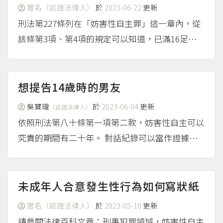
匿名（認證法律人）
於
2023-06-22
更新
刑法第227條列在「妨害性自主罪」這一章內，從
該條第3項、第4項的規定可以知道，已滿16足歲的
男女，便有性自主權，彼此合意，不發生其「性自
主」受妨害的問題。但是，過早的性行為畢竟有害
身心健康，不值得鼓勵，即使沒有刑責，由於侵害
想提告14歲時的男友
了父母對未成年...
（more...）
吳寶瓏
於
2023-06-04
更新
（認證法律人）
依照刑法第八十條第一項第二款，妨害性自主可以
究責的期間有二十年。 對話紀錄可以當作證據，
只是在證明力上會因為每一個案件而有所不同。
註腳 二、犯最重本刑為三年以上十年未滿有期
徒刑之罪者，二十年。 刑法第二百二十一條...
未成年人合意發生性行為如何寫狀紙
（more...）
匿名（認證法律人）
於
2023-05-10
更新
請參閱法律百科文章：刑事犯罪領域，妨害性自主