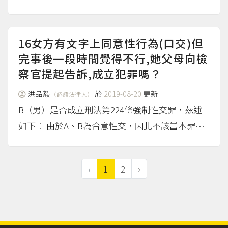
處罰。具體的規定，例如有配偶還跟別人結婚的重
婚罪、2020年5月遭宣告違憲的通姦罪。而其中誘
拐他人離開原本家庭的行為，因為會妨害別人家...
16女方有文字上同意性行為(口交)但
（more...）
完事後一段時間覺得不行,她父母向檢
察官提起告訴,成立犯罪嗎？
洪品毅
於
2019-08-20
更新
（認證法律人）
B（男）是否成立刑法第224條強制性交罪，茲述
如下︰ 由於A、B為合意性交，因此不該當本罪之
構成要件行為（強暴、脅迫）。 客觀構成要件不
該當，B不成立本罪。 B（男）是否成立刑法第227
‹
1
2
›
條與幼童性交罪，茲述如下︰ 由於A、B已經年滿
1...
（more...）