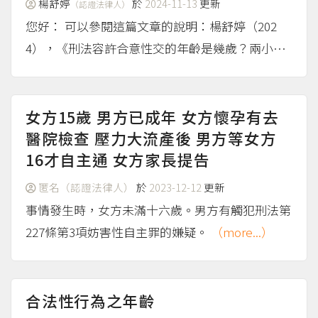
楊舒婷
於
2024-11-13
更新
（認證法律人）
您好： 可以參閱這篇文章的說明：楊舒婷（202
4），《刑法容許合意性交的年齡是幾歲？兩小無
猜條款是什麼？》。
（more...）
女方15歲 男方已成年 女方懷孕有去
醫院檢查 壓力大流產後 男方等女方
16才自主通 女方家長提告
匿名（認證法律人）
於
2023-12-12
更新
事情發生時，女方未滿十六歲。男方有觸犯刑法第
227條第3項妨害性自主罪的嫌疑。
（more...）
合法性行為之年齡