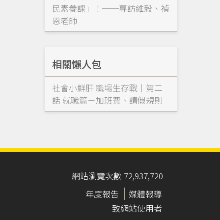
民素養課」！──專訪維毅、禎
恩老師
相關懶人包
社會小鮮肝 職場生存戰｜第二
話 就職篇－加班費、請假規則
網站瀏覽次數 72,937,720
年度報告
媒體報導
致網站使用者