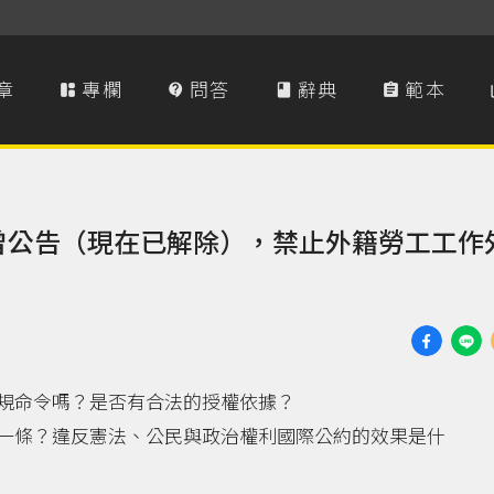
章
專欄
問答
辭典
範本




政府曾公告（現在已解除），禁止外籍勞工工作
規命令嗎？是否有合法的授權依據？
一條？違反憲法、公民與政治權利國際公約的效果是什