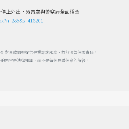
外停止外出，勞青處與警察局全面稽查
spx?n=285&s=418201
不針對具體個案提供專業諮詢服務，故無法負保證責任。
答的內容是法律知識，而不是每個具體個案的解答。