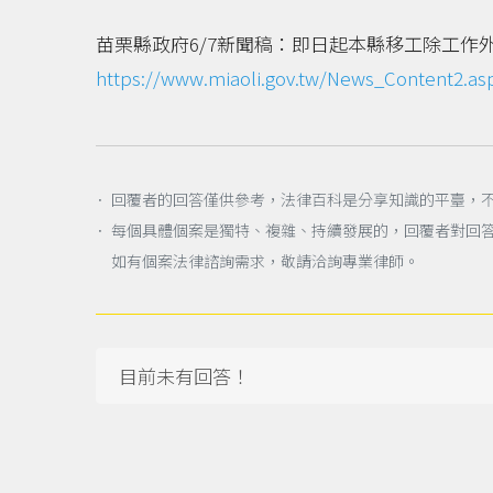
苗栗縣政府6/7新聞稿：即日起本縣移工除工作
https://www.miaoli.gov.tw/News_Content2.a
． 回覆者的回答僅供參考，法律百科是分享知識的平臺，
． 每個具體個案是獨特、複雜、持續發展的，回覆者對回
如有個案法律諮詢需求，敬請洽詢專業律師。
目前未有回答！