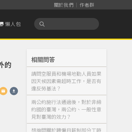
關於我們
作者群
懶人包

相關問答
外的
請問空服員和機場地勤人員如果
因天候因素需超時工作，是否有
違反勞基法？
兩公約施行法通過後，對於非締
約國的臺灣，兩公約、一般性意
見對臺灣的效力？
想詢問關於聘僱月薪制部分工時