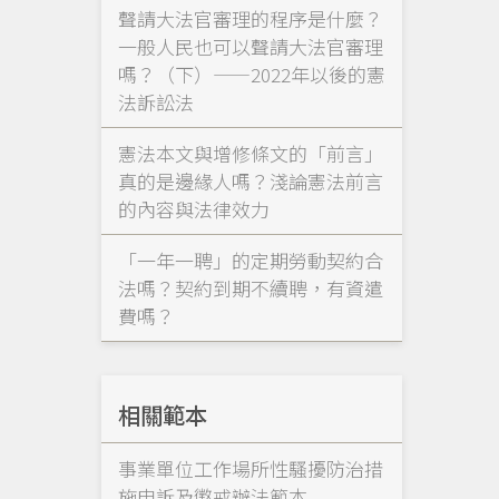
聲請大法官審理的程序是什麼？
一般人民也可以聲請大法官審理
嗎？（下）——2022年以後的憲
法訴訟法
憲法本文與增修條文的「前言」
真的是邊緣人嗎？淺論憲法前言
的內容與法律效力
「一年一聘」的定期勞動契約合
法嗎？契約到期不續聘，有資遣
費嗎？
相關範本
事業單位工作場所性騷擾防治措
施申訴及懲戒辦法範本