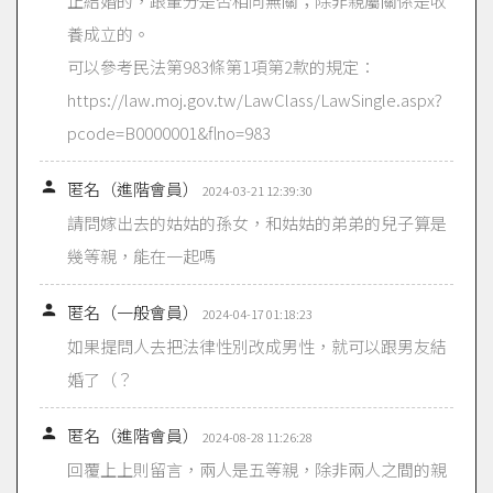
止結婚的，跟輩分是否相同無關；除非親屬關係是收
養成立的。
可以參考民法第983條第1項第2款的規定：
https://law.moj.gov.tw/LawClass/LawSingle.aspx?
pcode=B0000001&flno=983

匿名（進階會員）
2024-03-21 12:39:30
請問嫁出去的姑姑的孫女，和姑姑的弟弟的兒子算是
幾等親，能在一起嗎

匿名（一般會員）
2024-04-17 01:18:23
如果提問人去把法律性別改成男性，就可以跟男友結
婚了（？

匿名（進階會員）
2024-08-28 11:26:28
回覆上上則留言，兩人是五等親，除非兩人之間的親