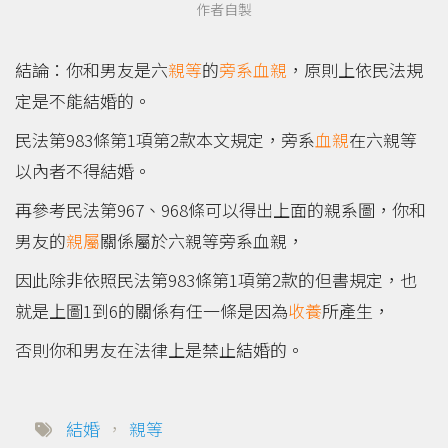
作者自製
結論：你和男友是六
親等
的
旁系血親
，原則上依民法規
定是不能結婚的。
民法第983條第1項第2款本文規定，旁系
血親
在六親等
以內者不得結婚。
再參考民法第967、968條可以得出上面的親系圖，你和
男友的
親屬
關係屬於六親等旁系血親，
因此除非依照民法第983條第1項第2款的但書規定，也
就是上圖1到6的關係有任一條是因為
收養
所產生，
否則你和男友在法律上是禁止結婚的。
結婚
，
親等