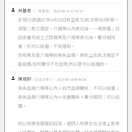

林基泰
（一般會員）
2023-08-15 17:56:14
依現行(民國87年5月28日修正條文)民法第983條第一
項第二款之規定，六親等以內表兄妹，一律禁婚；但
因收養而成立之四親等及六親等表兄妹，輩分相同
者，則可以結婚，不受限制。
妳和男友是六親等的旁系血親，原則上依民法規定不
能結婚,但同輩份不在此限,所以是可以結婚的。

陳琦姸
（認證法律人）
2023-08-16 09:44:38
旁系血親六親等以內＋自然血緣關係：不可以結婚；
旁系血親六親等以內＋收養關係＋輩分相同：可以結
婚。
所以就像答題者的回答，提問人和男友在法律上是禁