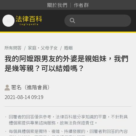
關於我們
作者群

法律百科 Legispedia
所有問答
/
家庭‧父母子女
/
婚姻
我的阿嬤跟男友的外婆是親姐妹，我們
是幾等親？可以結婚嗎？
匿名（進階會員）
2021-08-14 09:19
． 回覆者的回答僅供參考，法律百科是分享知識的平臺，不針對具
體個案提供專業諮詢服務，故無法負保證責任。
． 每個具體個案是獨特、複雜、持續發展的，回覆者對回答的內容