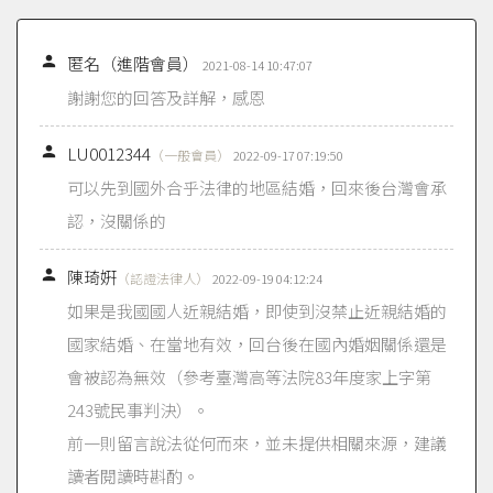

匿名（進階會員）
2021-08-14 10:47:07
謝謝您的回答及詳解，感恩

LU0012344
（一般會員）
2022-09-17 07:19:50
可以先到國外合乎法律的地區結婚，回來後台灣會承
認，沒關係的

陳琦姸
（認證法律人）
2022-09-19 04:12:24
如果是我國國人近親結婚，即使到沒禁止近親結婚的
國家結婚、在當地有效，回台後在國內婚姻關係還是
會被認為無效（參考臺灣高等法院83年度家上字第
243號民事判決）。
前一則留言說法從何而來，並未提供相關來源，建議
讀者閱讀時斟酌。