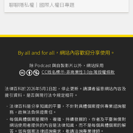
聊聊隱私權｜國際人權日專題
By all and for all，網站內容歡迎分享使用。
除 Podcast 與自製影片以外，網站採用
CC姓名標示-非商業性3.0台灣授權條款
法律百科於2026年5月1日起，停止更新。請讀者留意網站內容及
援引資料，是否與現行法令規定相符。
法律百科是分享知識的平臺，不針對具體個案提供專業諮詢服
務，故無法負保證責任。
每個具體個案是獨特、複雜、持續發展的，作者及平臺無償對
網站使用者提供的內容是法律知識，而不是每個具體個案的解
答。如有個案法律諮詢需求，敬請洽詢專業律師。