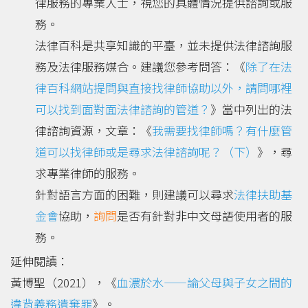
律服務的專業人士，視您的具體情況提供諮詢或服
務。
法律百科是共享知識的平臺，並未提供法律諮詢服
務及法律服務媒合。建議您參考問答：《
除了在法
律百科網站提問與直接找律師協助以外，請問哪裡
可以找到面對面法律諮詢的管道？
》當中列出的法
律諮詢資源，文章：《
我需要找律師嗎？有什麼管
道可以找律師或是尋求法律諮詢呢？（下）
》，尋
求專業律師的服務。
針對語言方面的困難，則建議可以尋求
法律扶助基
金會
協助，
詢問
是否有針對非中文母語使用者的服
務。
延伸閱讀：
黃博聖（2021），《
血濃於水——論父母與子女之間的
違背義務遺棄罪
》。