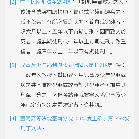
中華民國刑法第294條
：「對於無自救力之人，
依法令或契約應扶助、養育或保護而遺棄之，
或不為其生存所必要之扶助、養育或保護者，
處六月以上、五年以下有期徒刑。因而致人於
死者，處無期徒刑或七年以上有期徒刑；致重
傷者，處三年以上十年以下有期徒刑。」
兒童及少年福利與權益保障法第112條
第1項：
「成年人教唆、幫助或利用兒童及少年犯罪或
與之共同實施犯罪或故意對其犯罪者，加重其
刑至二分之一。但各該罪就被害人係兒童及少
年已定有特別處罰規定者，從其規定。」
臺灣高等法院臺南分院109年度上訴字第1463號
刑事判決
。