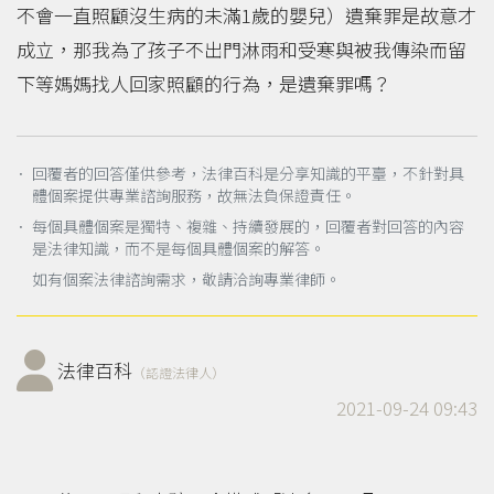
不會一直照顧沒生病的未滿1歲的嬰兒）遺棄罪是故意才
成立，那我為了孩子不出門淋雨和受寒與被我傳染而留
下等媽媽找人回家照顧的行為，是遺棄罪嗎？
． 回覆者的回答僅供參考，法律百科是分享知識的平臺，不針對具
體個案提供專業諮詢服務，故無法負保證責任。
． 每個具體個案是獨特、複雜、持續發展的，回覆者對回答的內容
是法律知識，而不是每個具體個案的解答。
如有個案法律諮詢需求，敬請洽詢專業律師。
法律百科
（認證法律人）
2021-09-24 09:43