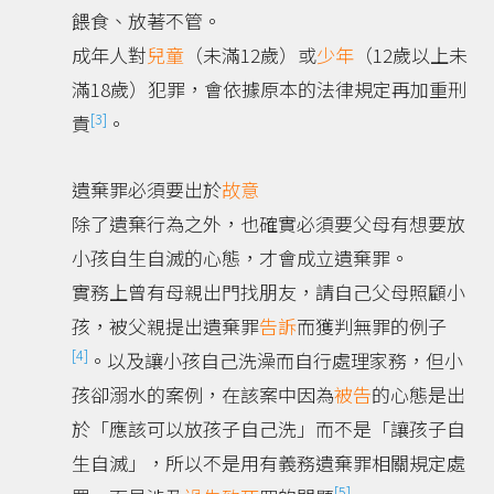
餵食、放著不管。
成年人對
兒童
（未滿12歲）或
少年
（12歲以上未
滿18歲）犯罪，會依據原本的法律規定再加重刑
[3]
責
。
遺棄罪必須要出於
故意
除了遺棄行為之外，也確實必須要父母有想要放
小孩自生自滅的心態，才會成立遺棄罪。
實務上曾有母親出門找朋友，請自己父母照顧小
孩，被父親提出遺棄罪
告訴
而獲判無罪的例子
[4]
。以及讓小孩自己洗澡而自行處理家務，但小
孩卻溺水的案例，在該案中因為
被告
的心態是出
於「應該可以放孩子自己洗」而不是「讓孩子自
生自滅」，所以不是用有義務遺棄罪相關規定處
[5]