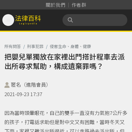
關於我們
作者群

法律百科 Legispedia
所有問答
/
刑事犯罪
/
侵害生命、身體、健康
把嬰兒單獨放在家裡出門搭計程車去派
出所尋求幫助，構成遺棄罪嗎？
匿名（進階會員）
2021-09-23 17:37
因為當時頭暈眼花，自己的雙手一直沒有力氣抱7公斤多
的孩子，打電話求助但是對中文又有困難，當時冬天又
下雨，家裡又離派出所很近，可以走路過去派出所，但