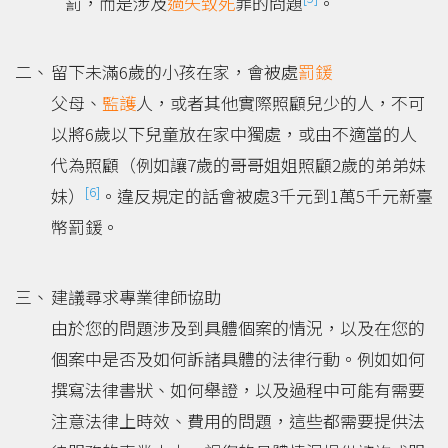
罰，而是涉及
過失致死
罪的問題
。
留下未滿6歲的小孩在家，會被處
罰鍰
父母、
監護
人，或者其他實際照顧兒少的人，不可
以將6歲以下兒童放在家中獨處，或由不適當的人
代為照顧（例如讓7歲的哥哥姐姐照顧2歲的弟弟妹
[6]
妹）
。違反規定的話會被處3千元到1萬5千元新臺
幣罰鍰。
建議尋求專業律師協助
由於您的問題涉及到具體個案的情況，以及在您的
個案中是否及如何訴諸具體的法律行動。例如如何
撰寫法律書狀、如何舉證，以及過程中可能有需要
注意法律上時效、費用的問題，這些都需要提供法