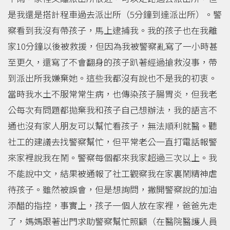
是我還是搭計程車過去派出所（5分鐘到達派出所）。警
察看到我沒有帶孩子，馬上逮捕我。我的孩子也在我離
家10分鐘以後被救援，但因為我被警察亂寫了一小時甚
至更久，還寫了不會翻身的孩子趴著經過搶救沒事，帶
到派出所我嫌棄她。這些我都沒有說也不是我的初衷。
當時我水土不服常常生病，也傳染孩子腸胃炎，但我老
公每次有問題都拋棄我和孩子自己想辦法，我的語言不
通也沒有家人朋友可以幫忙看孩子，無法順利就醫。聽
社工的建議去找警察幫忙，但平常老公一直打電話報警
來家裡說我在鬧。警察每個都來我家超過三次以上。我
不能說中文，結果被通報了社工觀察我在家裏鬧精神虐
待孩子。雖然被誤會，但是想詢問，撇開警察說的加油
添醋的指控，事實上，孩子一個人放在家裡，爸爸先走
了，媽媽跟著出門求助警察幫忙照顧（在醫院醫護人員