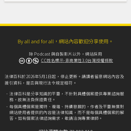
By all and for all，網站內容歡迎分享使用。
除 Podcast 與自製影片以外，網站採用
CC姓名標示-非商業性3.0台灣授權條款
法律百科於2026年5月1日起，停止更新。請讀者留意網站內容及
援引資料，是否與現行法令規定相符。
法律百科是分享知識的平臺，不針對具體個案提供專業諮詢服
務，故無法負保證責任。
每個具體個案是獨特、複雜、持續發展的，作者及平臺無償對
網站使用者提供的內容是法律知識，而不是每個具體個案的解
答。如有個案法律諮詢需求，敬請洽詢專業律師。