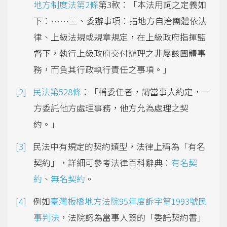
地方制度法第2條
第3款：「本法用詞之定義如
下：……三、委辦事項：指地方自治團體依法
律、上級法規或規章規定，在上級政府指揮監
督下，執行上級政府交付辦理之非屬該團體事
務，而負其行政執行責任之事項。」
民法第528條
：「稱委任者，謂當事人約定，一
方委託他方處理事務，他方允為處理之契
約。」
民法中有規定的契約類型，法律上稱為「有名
契約」，詳細可參考法律百科辭典：
有名契
約
、
無名契約
。
例如
臺灣板橋地方法院95年度訴字第1993號民
事判決
，法院認為當事人簽的「委託契約書」