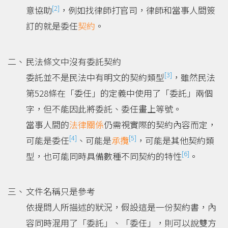
[2]
意協助
，例如找律師打官司，律師和當事人間簽
訂的就是委任
契約
。
民法條文中沒有委託契約
[3]
委託並不是民法中有明文的契約類型
，雖然民法
第528條在「委任」的定義中使用了「委託」兩個
字，但不能因此將委託、委任畫上等號。
當事人間的
法律關係
仍需視實際的契約內容而定，
[4]
[5]
可能是委任
、可能是
承攬
，可能是其他契約類
[6]
型，也可能同時具備數種不同契約的特性
。
文件名稱只是參考
依提問人所描述的狀況，假設這是一份契約書，內
容同時混用了「委託」、「委任」，則可以說雙方