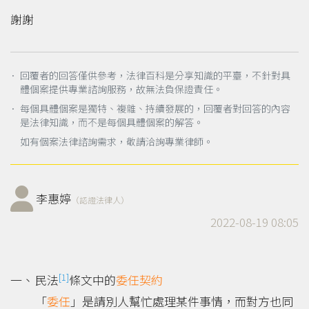
謝謝
． 回覆者的回答僅供參考，法律百科是分享知識的平臺，不針對具
體個案提供專業諮詢服務，故無法負保證責任。
． 每個具體個案是獨特、複雜、持續發展的，回覆者對回答的內容
是法律知識，而不是每個具體個案的解答。
如有個案法律諮詢需求，敬請洽詢專業律師。
李惠婷
（認證法律人）
2022-08-19 08:05
[1]
民法
條文中的
委任契約
「
委任
」是請別人幫忙處理某件事情，而對方也同