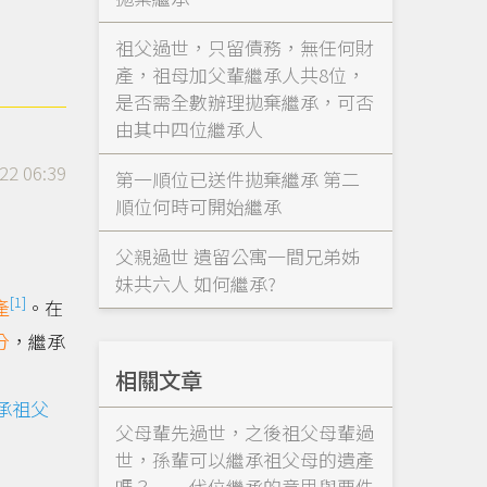
祖父過世，只留債務，無任何財
產，祖母加父輩繼承人共8位，
是否需全數辦理拋棄繼承，可否
由其中四位繼承人
22 06:39
第一順位已送件拋棄繼承 第二
順位何時可開始繼承
父親過世 遺留公寓一間兄弟姊
妹共六人 如何繼承?
[1]
產
。在
分
，繼承
相關文章
承祖父
父母輩先過世，之後祖父母輩過
世，孫輩可以繼承祖父母的遺產
嗎？——代位繼承的意思與要件