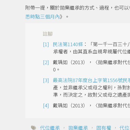
附帶一提，關於拋棄繼承的方式、過程，也可以參
悉時點三個月內
》。
註腳
民法第1140條
：「第一千一百三十
承權者，由其直系血親卑親屬代位
戴瑀如（2013），〈拋棄繼承對代
0。
最高法院87年度台上字第1556號民
產，並非繼承父或母之權利，孫對
準，而決定之，故對父或母之遺產
戴瑀如（2013），〈拋棄繼承對代
代位繼承
，
拋棄繼承
，
固有權
，
代位