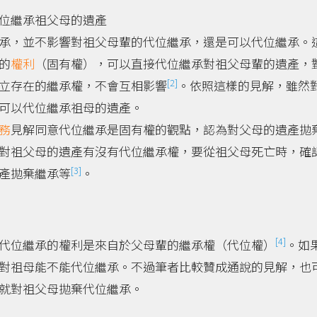
位繼承祖父母的遺產
承，並不影響對祖父母輩的代位繼承，還是可以代位繼承。
的
權利
（固有權），可以直接代位繼承對祖父母輩的遺產，
[2]
立存在的繼承權，不會互相影響
。依照這樣的見解，雖然
可以代位繼承祖母的遺產。
務
見解同意代位繼承是固有權的觀點，認為對父母的遺產拋
對祖父母的遺產有沒有代位繼承權，要從祖父母死亡時，確
[3]
產拋棄繼承等
。
[4]
代位繼承的權利是來自於父母輩的繼承權（代位權）
。如
對祖母能不能代位繼承。不過筆者比較贊成通說的見解，也
就對祖父母拋棄代位繼承。