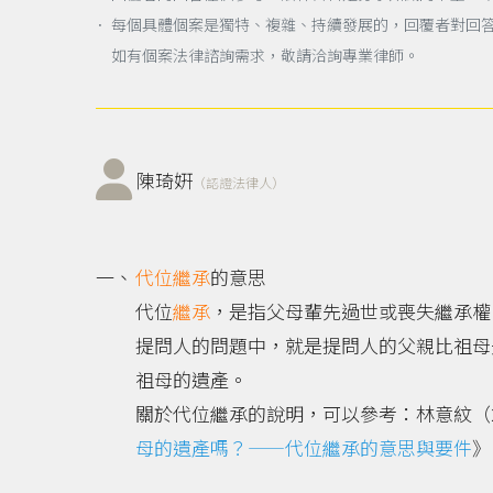
． 每個具體個案是獨特、複雜、持續發展的，回覆者對回
如有個案法律諮詢需求，敬請洽詢專業律師。
陳琦姸
（認證法律人）
代位繼承
的意思
代位
繼承
，是指父母輩先過世或喪失繼承權
提問人的問題中，就是提問人的父親比祖母
祖母的遺產。
關於代位繼承的說明，可以參考：林意紋（2
母的遺產嗎？——代位繼承的意思與要件
》