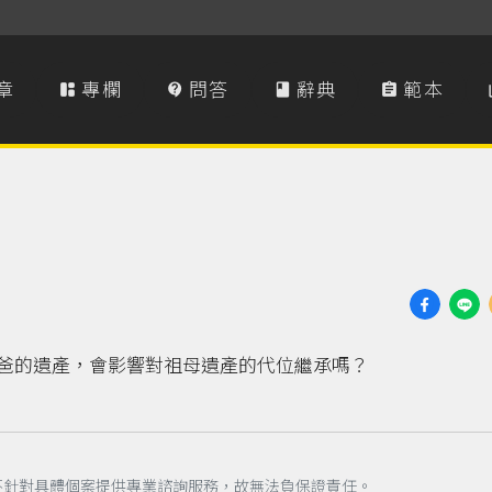
章
專欄
問答
辭典
範本




爸的遺產，會影響對祖母遺產的代位繼承嗎？
不針對具體個案提供專業諮詢服務，故無法負保證責任。