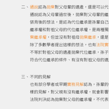
通說
認為
拋棄
對父母輩的遺產，還是可以代
通說認為父母輩過世後，拋棄對父母輩的繼
張背後的想法，是認為代位繼承是孫輩自己
繼承權和對祖父母的代位繼承權，是兩種獨
棄繼承權
，但並沒有對祖母
拋棄繼承
，還是
除了多數學者提出這樣的想法，也有
法院實
不等於對祖父母的遺產拋棄代位繼承，孫子
符合代位繼承的條件、有沒有對祖父母的遺
不同的見解
也有部分學者或早期
實務見解
認為，孫輩的
樣的見解，對父親有沒有繼承權，就會影響
法院判決認為拋棄對父母的繼承權，不代表