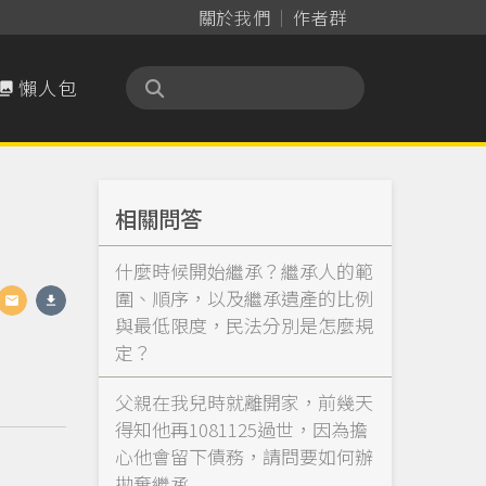
關於我們
作者群
懶人包

相關問答
什麼時候開始繼承？繼承人的範
圍、順序，以及繼承遺產的比例
與最低限度，民法分別是怎麼規
定？
父親在我兒時就離開家，前幾天
得知他再1081125過世，因為擔
心他會留下債務，請問要如何辦
拋棄繼承