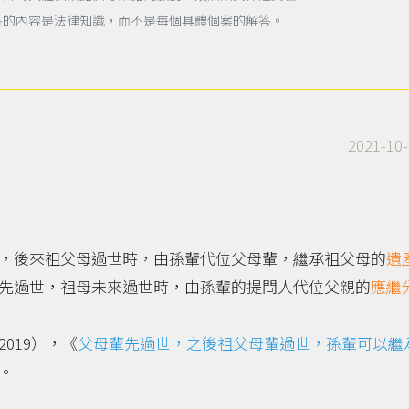
答的內容是法律知識，而不是每個具體個案的解答。
2021-10-
，後來祖父母過世時，由孫輩代位父母輩，繼承祖父母的
遺
先過世，祖母未來過世時，由孫輩的提問人代位父親的
應繼
019），《
父母輩先過世，之後祖父母輩過世，孫輩可以繼
。