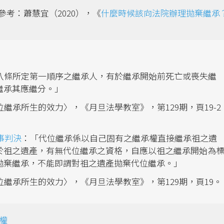
考：蕭慧宜（2020），《
什麼時候該向法院辦理拋棄繼承
八條所定第一順序之繼承人，有於繼承開始前死亡或喪失繼
繼承其應繼分。」
位繼承所生的效力〉，《月旦法學教室》，第129期，頁19-2
事判決
：「代位繼承係以自己固有之繼承權直接繼承祖之遺
於祖之遺產，有無代位繼承之資格，自應以祖之繼承開始為
拋棄繼承，不能即謂對祖之遺產拋棄代位繼承。」
位繼承所生的效力〉，《月旦法學教室》，第129期，頁19。
權