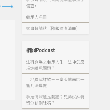
備查）
？──知
繼承人名冊
家事聲請狀（陳報遺產清冊）
相關Podcast
法科劇場之繼承人生：法律怎麼
規定繼承問題？
標
土地繼承詐欺－－臺版地面師一
審判決導覽
手足情深還是鬩牆？兄弟姊妹特
留分該刪除嗎？