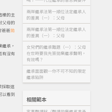
兩岸繼承法第一順位法定繼承人
這樣的主
的差異（一）：父母
對父母的
兩岸繼承法第一順位法定繼承人
對爸爸
拋
的差異（一）：父母
棄繼承，
女兒們的繼承難題（一）：父母
在世時要我先簽拋棄繼承聲明，
認有沒有
有效嗎？
繼承面面觀─你不可不知的限定
繼承陷阱
果採取這
可以看到
相關範本
家事聲請狀（聲請拋棄繼承准予