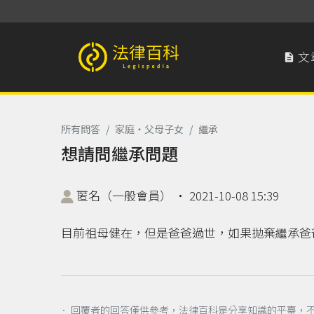
文

法律百科 Legispedia
所有問答
/
家庭‧父母子女
/
繼承
想請問繼承問題
匿名（一般會員）
‧
2021-10-08 15:39
目前祖母健在，但是爸爸過世，如果拋棄繼承爸
． 回覆者的回答僅供參考，法律百科是分享知識的平臺，