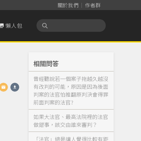
關於我們
作者群
懶人包

相關問答
曾經聽說若一個案子拖越久越沒
有改判的可能，原因是因為後面
判案的法官怕推翻原判決會得罪
前面判案的法官?
如果大法官、最高法院裡的法官
做錯事，該交由誰來審判？
「法官」總是讓人覺得比較有距