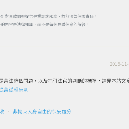
不針對具體個案提供專業諮詢服務，故無法負保證責任。
答的內容是法律知識，而不是每個具體個案的解答。
2018-11-
是舊法這個問題，以及指引法官的判斷的標準，請見本站文
從舊從輕原則
收
，
非拘束人身自由的保安處分