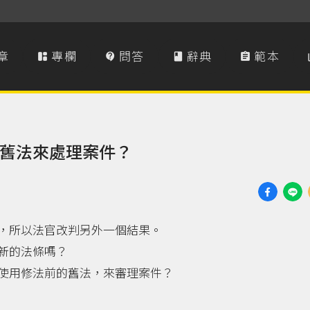
章
專欄
問答
辭典
範本




舊法來處理案件？
，所以法官改判另外一個結果。
新的法條嗎？
使用修法前的舊法，來審理案件？