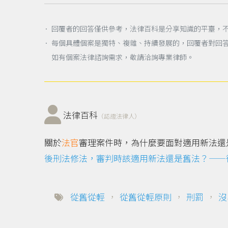
． 回覆者的回答僅供參考，法律百科是分享知識的平臺，
． 每個具體個案是獨特、複雜、持續發展的，回覆者對回
如有個案法律諮詢需求，敬請洽詢專業律師。
法律百科
（認證法律人）
關於
法官
審理案件時，為什麼要面對適用新法還
後刑法修法，審判時該適用新法還是舊法？——
從舊從輕
，
從舊從輕原則
，
刑罰
，
沒