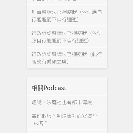
刑事聲請法官迴避狀（依法應自
行迴避而不自行迴避）
行政訴訟聲請法官迴避狀（依法
應自行迴避而不自行迴避）
行政訴訟聲請法官迴避狀（執行
職務有偏頗之虞）
相關Podcast
聽說，法庭裡也有都市傳說
當你個版？判決書裡面寫這些
OK嗎？