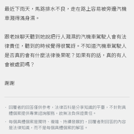
最近下雨天，馬路排水不良，走在路上容易被旁邊汽機
車濺得滿身濕。
跟老妹聊天聽到她說把行人濺濕的汽機車駕駛人會有法
律責任，聽到的時候覺得很驚訝。不知道汽機車駕駛人
是否真的會有什麼法律後果呢？如果有的話，真的有人
會被處罰嗎？
謝謝
． 回覆者的回答僅供參考，法律百科是分享知識的平臺，不針對具
體個案提供專業諮詢服務，故無法負保證責任。
． 每個具體個案是獨特、複雜、持續發展的，回覆者對回答的內容
是法律知識，而不是每個具體個案的解答。