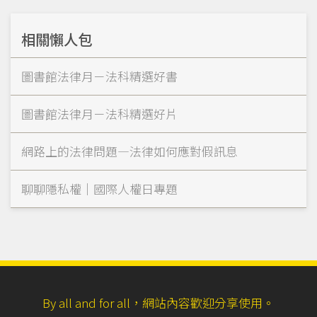
相關懶人包
圖書館法律月－法科精選好書
圖書館法律月－法科精選好片
網路上的法律問題—法律如何應對假訊息
聊聊隱私權｜國際人權日專題
By all and for all，網站內容歡迎分享使用。