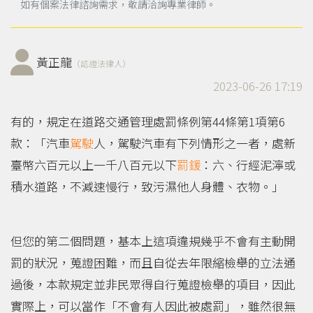
如有個案法律諮詢需求，敬請洽詢專業律師。
黃正龍
（認證法律人）
2023-06-26 17:19
有的，規定在道路交通管理處罰條例第44條第1項第6
款：「汽車
駕駛
人，駕駛汽車有下列情形之一者，處新
臺幣六百元以上一千八百元以下
罰鍰
：六、行經泥濘或
積水道路，不減速慢行，致污濕他人身體、衣物。」
但您的第二個問題，基本上這項違規幾乎不會有主動開
罰的狀況，蒐證困難，而且自從去年限縮檢舉的立法通
過後，本款規定並非民眾得自行蒐證檢舉的項目，因此
實際上，可以當作「不會有人因此被處罰」，雖然很無