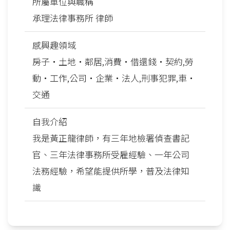
所屬單位與職稱
承理法律事務所 律師
感興趣領域
房子‧土地‧鄰居,消費‧借還錢‧契約,勞
動‧工作,公司‧企業‧法人,刑事犯罪,車‧
交通
自我介紹
我是黃正龍律師，有三年地檢署偵查書記
官、三年法律事務所受雇經驗、一年公司
法務經驗，希望能提供所學，普及法律知
識