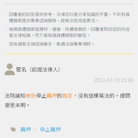
． 回覆者的回答僅供參考，法律百科是分享知識的平臺，不針對具
體個案提供專業諮詢服務，故無法負保證責任。
． 每個具體個案是獨特、複雜、持續發展的，回覆者對回答的內容
是法律知識，而不是每個具體個案的解答。
如有個案法律諮詢需求，敬請洽詢專業律師。
匿名（認證法律人）
2022-07-15 15:08
法院諭知
被告
停止
羈押
的
裁定
，沒有這樣寫法的。提問
意思未明。
羈押
，
停止羈押