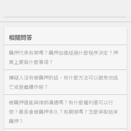
相關問答
羈押代表有罪嗎？羈押由誰經過什麼程序決定？押
票上要寫什麼事項？
嫌疑人沒有被羈押的話，有什麼方法可以避免他逃
亡或是繼續作惡？
被羈押還能與律師溝通嗎？有什麼權利還可以行
使？最長會被羈押多久？有期限嗎？怎麼爭取結束
羈押？