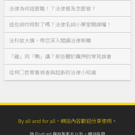
法律為何這麼難！？法律普及怎麼做？
這些詞你用對了嗎？法律名詞小學堂開課囉！
法科放大鏡，帶您深入閱讀法律新聞
「雞」同「鴨」講？那些關於羈押的常見誤會
從柯◯哲案看偵查與起訴的法律小知識
By all and for all，網站內容歡迎分享使用。
除 Podcast 與自製影片以外，網站採用