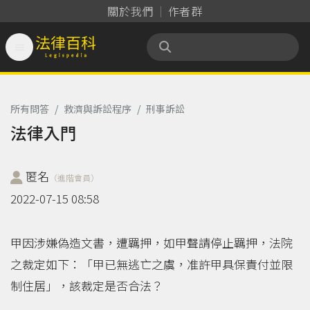
關於我們
作者群

法律百科 Legispedia
所有問答
/
救濟與訴訟程序
/
刑事訴訟
法律入門
匿名
（進階會員）
2022-07-15 08:58
甲因涉嫌偽造文書，遭羈押，如甲聲請停止羈押，法院
之裁定如下：「甲已無逃亡之虞，准許甲具保責付並限
制住居」，該裁定是否合法？