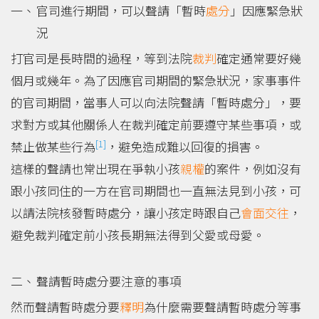
官司進行期間，可以聲請「暫時
處分
」因應緊急狀
況
打官司是長時間的過程，等到法院
裁判
確定通常要好幾
個月或幾年。為了因應官司期間的緊急狀況，家事事件
的官司期間，當事人可以向法院聲請「暫時處分」，要
求對方或其他關係人在裁判確定前要遵守某些事項，或
[1]
禁止做某些行為
，避免造成難以回復的損害。
這樣的聲請也常出現在爭執小孩
親權
的案件，例如沒有
跟小孩同住的一方在官司期間也一直無法見到小孩，可
以請法院核發暫時處分，讓小孩定時跟自己
會面交往
，
避免裁判確定前小孩長期無法得到父愛或母愛。
聲請暫時處分要注意的事項
然而聲請暫時處分要
釋明
為什麼需要聲請暫時處分等事