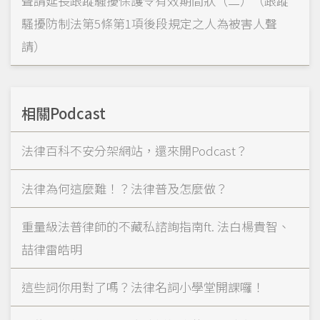
聲請延長跟蹤騷擾保護令有效期間狀（二）（跟蹤
騷擾防制法第5條第1項後段規定之人為被害人聲
請）
相關Podcast
法律百科不安分架網站，還來開Podcast？
法律為何這麼難！？法律普及怎麼做？
重量級法普律師的不藏私諮詢指南ft. 法白楊貴智、
喆律雷皓明
這些詞你用對了嗎？法律名詞小學堂開課囉！