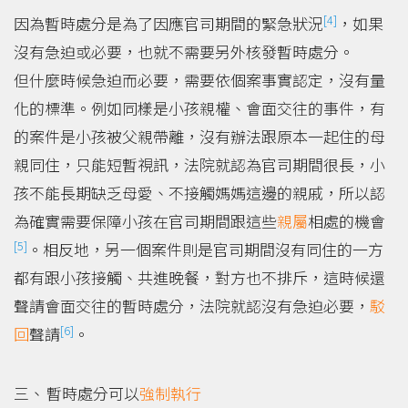
[4]
因為暫時處分是為了因應官司期間的緊急狀況
，如果
沒有急迫或必要，也就不需要另外核發暫時處分。
但什麼時候急迫而必要，需要依個案事實認定，沒有量
化的標準。例如同樣是小孩親權、會面交往的事件，有
的案件是小孩被父親帶離，沒有辦法跟原本一起住的母
親同住，只能短暫視訊，法院就認為官司期間很長，小
孩不能長期缺乏母愛、不接觸媽媽這邊的親戚，所以認
為確實需要保障小孩在官司期間跟這些
親屬
相處的機會
[5]
。相反地，另一個案件則是官司期間沒有同住的一方
都有跟小孩接觸、共進晚餐，對方也不排斥，這時候還
聲請會面交往的暫時處分，法院就認沒有急迫必要，
駁
[6]
回
聲請
。
暫時處分可以
強制執行