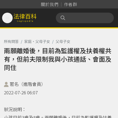
關於我們
作者群

法律百科 Legispedia
所有問答
/
家庭‧父母子女
/
父母子女
兩願離婚後，目前為監護權及扶養權共
有，但前夫限制我與小孩通話、會面及
同住
匿名（進階會員）
2022-07-26 06:07
狀況說明：
小孩目前3歲及8歲。兩願離婚後，目前為監護權及扶養