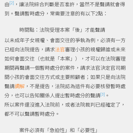
[2]
由
，讓法院綜合判斷是否准許，當然不是聲請就會得
到。聲請暫時處分，常需要注意的有以下2點：
時間點：法院受理本案「後」才能聲請
以未成年子女親權、會面交往的爭執為例，必須有一方
已經向法院提告，請求
法官
審理小孩的親權歸誰或未來
如何會面交往（也就是「本案」），才可以在法院審理
期間再聲請一個暫時處分的案件，請求法官決定官司期
間小孩的會面交往方式或主要照顧者；如果只是向法院
聲請
調解
，不是提告，法院認為這件有必要核發暫時處
[3]
分，也可以告知關係人提出暫時處分的聲請
。
所以案件還沒進入法院前，或者法院裁判已經確定了，
都不可以聲請暫時處分。
案件必須有「急迫性」和「必要性」