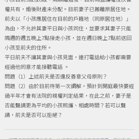
權共有，婚後財產未分配。目前妻子已搬離原居住地。
前夫以「小孩應居住在目前的戶籍地（同原居住地）」
為由，不允許其妻平日與小孩同住，並要求其妻子只能
隔週的週五晚上7點接走小孩，並在週日晚上7點前送回
小孩至前夫的住所。
平日前夫不讓其妻與小孩見面，連打電話給小孩都需要
經過他同意才能接聽電話 。
問題（1）上述前夫是否違反善意父母原則？
問題（2）由於目前待第一次調解，預計到開庭最快要經
過半年才會有法院的親權判定結果，在此之前，妻子是
否能聲請更為平均的小孩照護、相處時間？若可以聲
請，前夫是否可以拒絕？