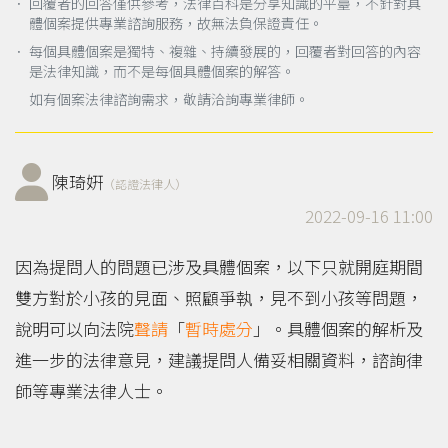
． 回覆者的回答僅供參考，法律百科是分享知識的平臺，不針對具
體個案提供專業諮詢服務，故無法負保證責任。
． 每個具體個案是獨特、複雜、持續發展的，回覆者對回答的內容
是法律知識，而不是每個具體個案的解答。
如有個案法律諮詢需求，敬請洽詢專業律師。
陳琦姸
（認證法律人）
2022-09-16 11:00
因為提問人的問題已涉及具體個案，以下只就開庭期間
雙方對於小孩的見面、照顧爭執，見不到小孩等問題，
說明可以向法院
聲請
「
暫時處分
」。具體個案的解析及
進一步的法律意見，建議提問人備妥相關資料，諮詢律
師等專業法律人士。