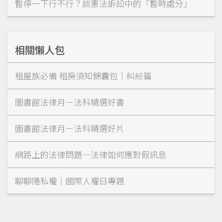
暫停一下行不行？談憲法訴訟中的「暫時處分」
相關懶人包
租屋族必備 租房須知錦囊包｜糾紛篇
圖書館法律月－法科精選好書
圖書館法律月－法科精選好片
網路上的法律問題—法律如何應對假訊息
聊聊隱私權｜國際人權日專題