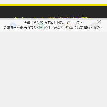
By all and for all，網站內容歡迎分享使用。
×
法律百科於2026年5月1日起，停止更新。
請讀者留意網站內容及援引資料，是否與現行法令規定相符。感謝。
除 Podcast 與自製影片以外，網站採用
CC姓名標示-非商業性3.0台灣授權條款
法律百科於2026年5月1日起，停止更新。請讀者留意網站內容及
援引資料，是否與現行法令規定相符。
法律百科是分享知識的平臺，不針對具體個案提供專業諮詢服
務，故無法負保證責任。
每個具體個案是獨特、複雜、持續發展的，作者及平臺無償對
網站使用者提供的內容是法律知識，而不是每個具體個案的解
答。如有個案法律諮詢需求，敬請洽詢專業律師。
網站瀏覽次數 72,996,876
年度報告
媒體報導