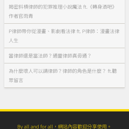
揭密斜槓律師的犯罪推理小說魔法 ft.《轉身酒吧》
作者官雨青
P律師帶你從漫畫、影劇看法律 ft. P律師：漫畫法律
人生
當律師還是當法師？通靈律師真毋通？
為什麼壞人可以請律師？律師的角色是什麼？ ft.聽
眾留言
By all and for all，網站內容歡迎分享使用。