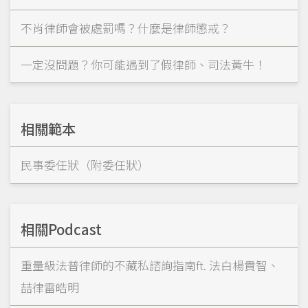
不肖律師會被處罰嗎？什麼是律師懲戒？
一定沒問題？你可能遇到了假律師、司法黃牛！
相關範本
民事委任狀（附委任狀）
相關Podcast
重量級法普律師的不藏私諮詢指南ft. 法白楊貴智、
喆律雷皓明