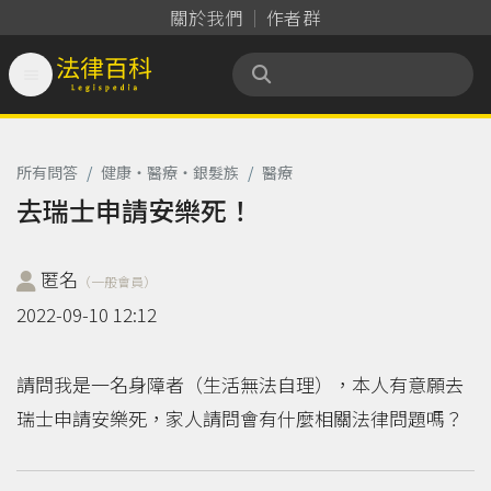
關於我們
作者群

法律百科 Legispedia
所有問答
/
健康‧醫療‧銀髮族
/
醫療
去瑞士申請安樂死！
匿名
（一般會員）
2022-09-10 12:12
請問我是一名身障者（生活無法自理），本人有意願去
瑞士申請安樂死，家人請問會有什麼相關法律問題嗎？