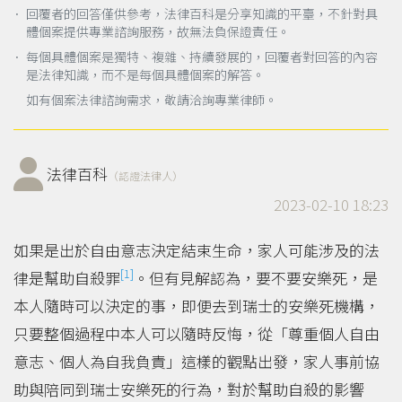
． 回覆者的回答僅供參考，法律百科是分享知識的平臺，不針對具
體個案提供專業諮詢服務，故無法負保證責任。
． 每個具體個案是獨特、複雜、持續發展的，回覆者對回答的內容
是法律知識，而不是每個具體個案的解答。
如有個案法律諮詢需求，敬請洽詢專業律師。
法律百科
（認證法律人）
2023-02-10 18:23
如果是出於自由意志決定結束生命，家人可能涉及的法
[1]
律是幫助自殺罪
。但有見解認為，要不要安樂死，是
本人隨時可以決定的事，即便去到瑞士的安樂死機構，
只要整個過程中本人可以隨時反悔，從「尊重個人自由
意志、個人為自我負責」這樣的觀點出發，家人事前協
助與陪同到瑞士安樂死的行為，對於幫助自殺的影響