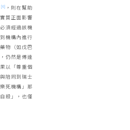
[6]
」
，則在幫助
為
實質正面影響
必須經過該機
到機構內進行
藥物（如戊巴
，仍然是傅達
果以「尊重個
請
與陪同到瑞士
樂死機構」那
自殺」，也僅