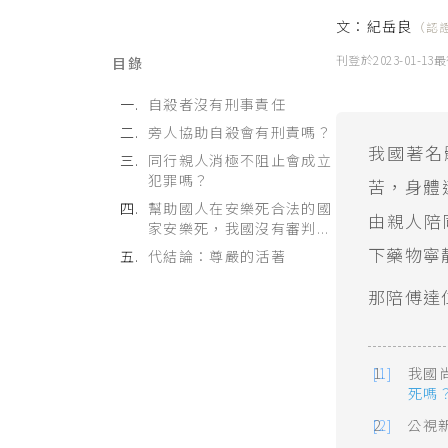
文：
紀岳良
（認
刊登於
2023-01-13
最
目錄
自殺者沒有刑事責任
旁人協助自殺會有刑責嗎？
我國著名
同行親人消極不阻止會成立
犯罪嗎？
苦，身體
幫助國人在安樂死合法的國
由親人陪
家安樂死，我國沒有審判...
下藥物寧
代結論：尊嚴的活著
那陪傅達
我國
死嗎
公視新