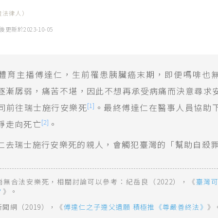
證法律人）
後更新於
2023-10-05
體育主播傅達仁，生前罹患胰臟癌末期，即便嗎啡也
逐漸孱弱，痛苦不堪，因此不想再承受病痛而決意尋求
[1]
同前往瑞士施行安樂死
。最終傅達仁在醫事人員協助
[2]
靜走向死亡
。
仁去瑞士施行安樂死的親人，會觸犯臺灣的「幫助自殺
尚無合法安樂死，相關討論可以參考：紀岳良（2022），《
臺灣
？
》。
聞網（2019），《
傅達仁之子遵父遺願 積極推《尊嚴善終法》
》