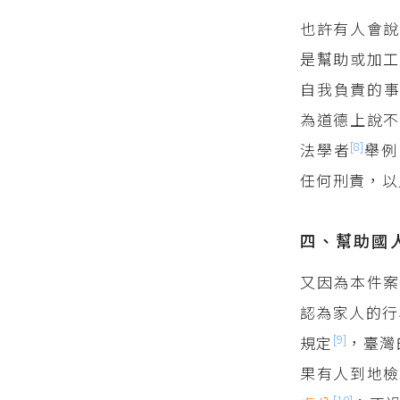
也許有人會
是幫助或加工
自我負責的
為道德上說不
[8]
法學者
舉例
任何刑責，以
四、幫助國
又因為本件案
認為家人的行
[9]
規定
，臺灣
果有人到地
[10]