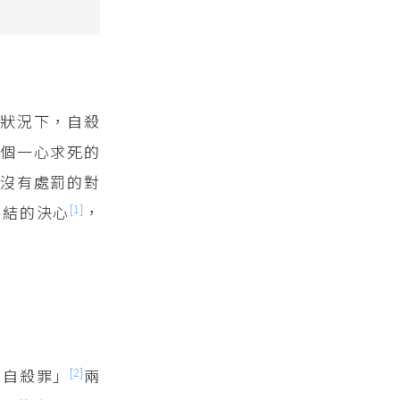
狀況下，自殺
一個一心求死的
沒有處罰的對
[1]
了結的決心
，
[2]
唆自殺罪」
兩