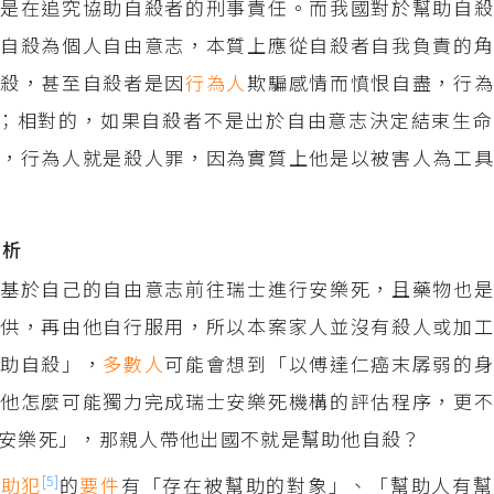
是在追究協助自殺者的刑事責任。而我國對於幫助自殺
自殺為個人自由意志，本質上應從自殺者自我負責的角
自殺，甚至自殺者是因
行為人
欺騙感情而憤恨自盡，行
；相對的，如果自殺者不是出於自由意志決定結束生命
，行為人就是殺人罪，因為實質上他是以被害人為工具
分析
基於自己的自由意志前往瑞士進行安樂死，且藥物也是
供，再由他自行服用，所以本案家人並沒有殺人或加工
幫助自殺」，
多數人
可能會想到「以傅達仁癌末孱弱的
他怎麼可能獨力完成瑞士安樂死機構的評估程序，更不
安樂死」，那親人帶他出國不就是幫助他自殺？
[5]
幫助犯
的
要件
有「存在被幫助的對象」、「幫助人有幫