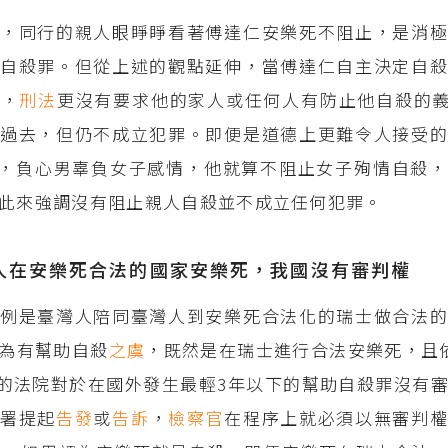
說，同行的親人眼睜睜看著傅達仁安樂死不阻止，是消
自殺罪。但從上述的觀點延伸，當傅達仁自主決定自殺
事，
刑法
更沒有要求他的家人或任何人有防止他自殺的
過去，但仍不成立犯罪。即便是道德上更難令人接受的
，負心男辜負女子感情，他就算不阻止女子殉情自殺，
此來強調沒有阻止親人自殺並不成立任何犯罪。
人在安樂死合法的國家安樂死，我國沒有審判權
例是臺灣人陪同臺灣人到安樂死合法化的瑞士做合法的
為有幫助自殺
之虞
，既然是在瑞士進行合法安樂死，且
的法院對於在國外發生最輕3年以下的幫助自殺罪沒有
檢署提起
告發
或
告訴
，
檢察官
在程序上就必須以無審判