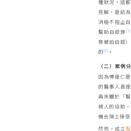
種狀況，這都
見解，是認為
消極不阻止
[3]
幫助自殺罪
脅被迫自殺）
[4]
的
。
（二）案例
因為傅達仁是
的醫事人員提
再來關於「
親人的協助，
機去瑞士接受
然而，成立