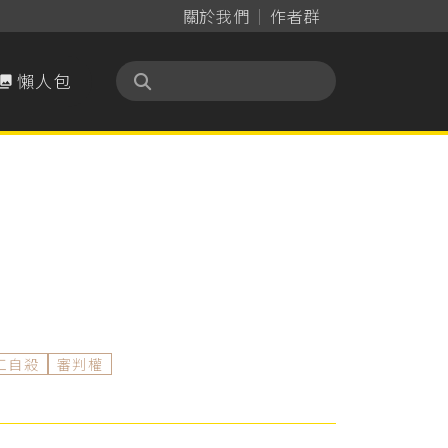
關於我們
作者群
懶人包

工自殺
審判權