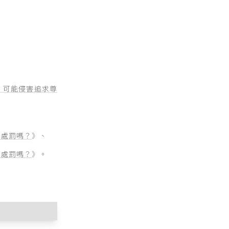
，可能侵害追求尊
法處罰嗎？
》、
法處罰嗎？
》。