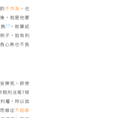
極的
不作為
，也
後，就是他要
[7]
義務
，就算認
例子，如有刑
負心男也不負
安樂死，即使
依照刑法第7條
審判權，所以如
權而做出
不起訴