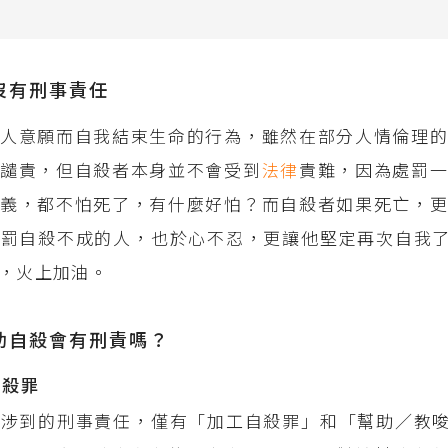
沒有刑事責任
人意願而自我結束生命的行為，雖然在部分人情倫理的
被譴責，但自殺者本身並不會受到
法律
責難，因為處罰
義，都不怕死了，有什麼好怕？而自殺者如果死亡，更
處罰自殺不成的人，也於心不忍，更讓他堅定再次自我
，火上加油。
助自殺會有刑責嗎？
自殺罪
牽涉到的刑事責任，僅有「加工自殺罪」和「幫助／教