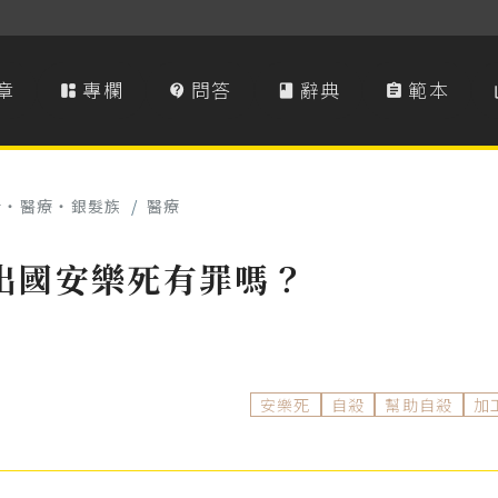
章
專欄
問答
辭典
範本




康‧醫療‧銀髮族
/
醫療
出國安樂死有罪嗎？
安樂死
自殺
幫助自殺
加