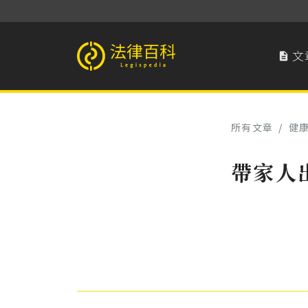
文

法律百科 Legispedia
所有文章
/
健
帶家人