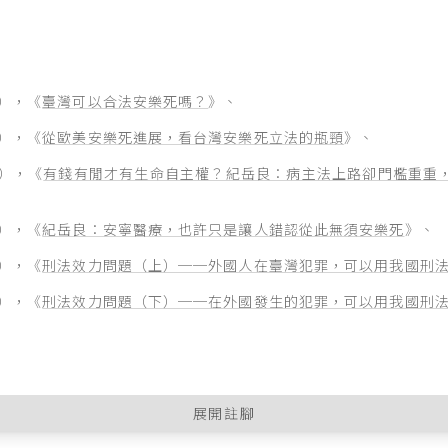
2），《
臺灣可以合法安樂死嗎？
》、
0），《
從歐美安樂死進展，看台灣安樂死立法的瓶頸
》、
9），《
有錢有閒才有生命自主權？紀岳良：病主法上路卻門檻重重
7），《
紀岳良：安寧醫療，也許只是讓人錯認從此無須安樂死
》、
2），《
刑法效力問題（上）──外國人在臺灣犯罪，可以用我國刑
2），《
刑法效力問題（下）──在外國發生的犯罪，可以用我國刑
展開註腳