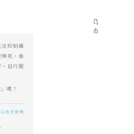


無法抑制痛
安樂死，後
下，自行服
罪」嗎？
可以合法安樂
。