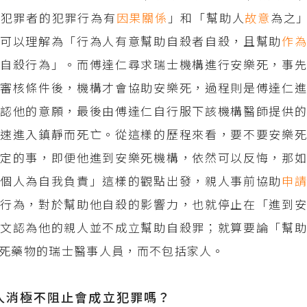
與犯罪者的犯罪行為有
因果關係
」和「幫助人
故意
為之
，可以理解為「行為人有意幫助自殺者自殺，且幫助
作
自殺行為」。而傅達仁尋求瑞士機構進行安樂死，事先
審核條件後，機構才會協助安樂死，過程則是傅達仁進
認他的意願，最後由傅達仁自行服下該機構醫師提供的
速進入鎮靜而死亡。從這樣的歷程來看，要不要安樂死
定的事，即便他進到安樂死機構，依然可以反悔，那如
、個人為自我負責」這樣的觀點出發，親人事前協助
申
行為，對於幫助他自殺的影響力，也就停止在「進到安
文認為他的親人並不成立幫助自殺罪；就算要論「幫助
死藥物的瑞士醫事人員，而不包括家人。
人消極不阻止會成立犯罪嗎？