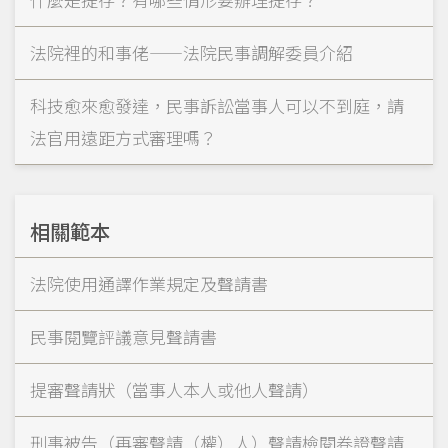
法院裡的和事佬——法院民事調解委員介紹
科技愈來愈發達，民事訴訟當事人可以不到庭，請
法官用遠距方式審理嗎？
相關範本
法院使用通譯作業規定及聲請書
民事閱覽評議意見聲請書
提審聲請狀（當事人本人或他人聲請）
刑事被告（再審聲請（權）人）聲請檢閱卷證聲請