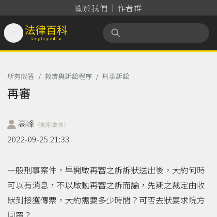
關於我們
作者群

法律百科 Legispedia
所有問答
/
救濟與訴訟程序
/
刑事訴訟
再審
高峰
（進階會員）
2022-09-25 21:33
一般刑事案件，早開啟再審之訴訴狀送出後，大約何時
可以有消息，不以啟動再審之訴而論，先期之裁定由收
狀到接獲傳票，大約需要多少時間？可否去狀要求院方
回覆？