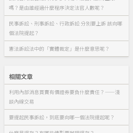
嗎？是由誰經過什麼程序決定法官人數呢？
民事訴訟、刑事訴訟、行政訴訟 分別要上訴 該向哪
個法院提起？
憲法訴訟法中的「實體裁定」是什麼意思呢？
相關文章
利用內部消息買賣有價證券要負什麼責任？——淺
談內線交易
要提起民事訴訟，到底要向哪一個法院提起呢？
什麼是提存？有哪些情形要辦理提存？