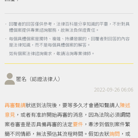
． 回覆者的回答僅供參考，法律百科是分享知識的平臺，不針對具
體個案提供專業諮詢服務，故無法負保證責任。
． 每個具體個案是獨特、複雜、持續發展的，回覆者對回答的內容
是法律知識，而不是每個具體個案的解答。
如有個案法律諮詢需求，敬請洽詢專業律師。
匿名（認證法律人）
2022-09-26 06:06
再審
聲請
狀送到法院後，要等多久才會通知聲請人
陳述
意見
，或者有准許開始再審的消息，因為法院必須調閱
案卷審查是否具備再審的法定
要件
，牽涉到個別案件繁
簡不同情節，無法預估其流程時間。假如去狀
詢問
，或