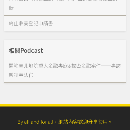
狀
終止收養登記申請書
相關Podcast
開箱臺北地院重大金融專庭&揭密金融案件──專訪
趙耘寧法官
By all and for all，網站內容歡迎分享使用。