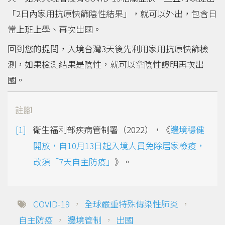
「2日內家用抗原快篩陰性結果」，就可以外出，包含日
常上班上學、再次出國。
回到您的提問，入境台灣3天後先利用家用抗原快篩檢
測，如果檢測結果是陰性，就可以拿陰性證明再次出
國。
註腳
衛生福利部疾病管制署（2022），《
邊境穩健
開放，自10月13日起入境人員免除居家檢疫，
改須「7天自主防疫」
》。
COVID-19
，
全球嚴重特殊傳染性肺炎
，
自主防疫
，
邊境管制
，
出國