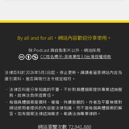
By all and for all，網站內容歡迎分享使用。
除 Podcast 與自製影片以外，網站採用
CC姓名標示-非商業性3.0台灣授權條款
法律百科於2026年5月1日起，停止更新。請讀者留意網站內容及
援引資料，是否與現行法令規定相符。
法律百科是分享知識的平臺，不針對具體個案提供專業諮詢服
務，故無法負保證責任。
每個具體個案是獨特、複雜、持續發展的，作者及平臺無償對
網站使用者提供的內容是法律知識，而不是每個具體個案的解
答。如有個案法律諮詢需求，敬請洽詢專業律師。
網站瀏覽次數 72,941,880