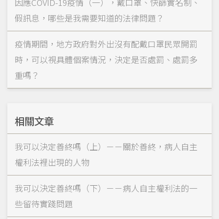
因應COVID-19疫情（一），戴口罩、快篩實名制、
假訊息，哪些是我需要知道的法律問題？
疫情期間，地方政府對外出沒有配戴口罩民眾開罰
時，可以視具體個案情況，決定是否處罰、處罰多
重嗎？
相關文章
我可以決定善終嗎（上）－－關於善終，病人自主
權利法裡出現的人物
我可以決定善終嗎（下）－－病人自主權利法的一
些留待實踐問題