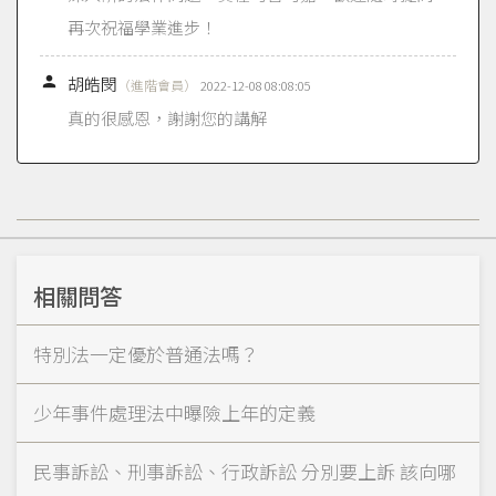
再次祝福學業進步！

胡皓閔
（進階會員）
2022-12-08 08:08:05
真的很感恩，謝謝您的講解
相關問答
特別法一定優於普通法嗎？
少年事件處理法中曝險上年的定義
民事訴訟、刑事訴訟、行政訴訟 分別要上訴 該向哪