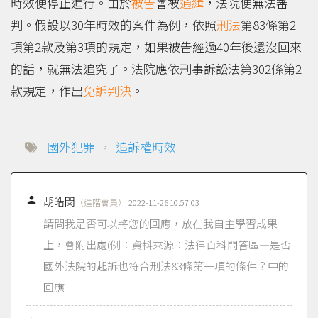
時效便停止進行。由於
被告
會被
通緝
，法院便無法審
判。假設以30年時效的案件為例，依照
刑法
第83條第2
項第2款及第3項的規定，如果被告經過40年後還沒回來
的話，就無法追究了。法院應依刑事訴訟法第302條第2
款規定，作出
免訴判決
。
國外犯罪
，
追訴權時效

胡皓閔
（進階會員）
2022-11-26 10:57:03
請問我是否可以將您的回應，放在我自主學習成果
上，會附出處(例：資料來源：法律百科問答區—是否
國外法院的起訴也符合刑法83條第一項的條件？中的
回應