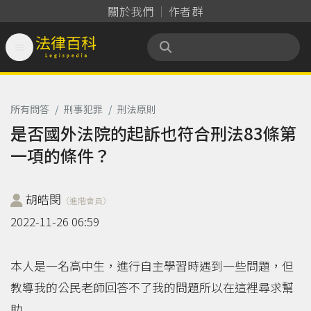
關於我們
作者群

法律百科 Legispedia
所有問答
/
刑事犯罪
/
刑法原則
是否國外法院的起訴也符合刑法83條第
一項的條件？
胡皓閔
（進階會員）
2022-11-26 06:59
本人是一名高中生，進行自主學習時遇到一些問題，但
教導我的公民老師回答不了我的問題所以在這裡尋求幫
助