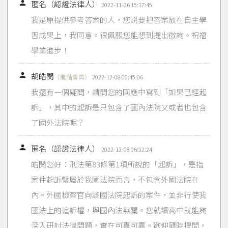

匿名（認證法律人）
2022-11-26 15:17:45
我是原提供參考答案的人，您説要把答案放在自主學
習成果上，我同意。很佩服您能想到提出徵詢。祝福
學業進步！

胡皓閔
（進階會員）
2022-12-08 00:45:06
我還有一個疑問，請問您的回應中寫到「如果已經起
訴」，其中的起訴是只包含了國內法院又或者也包含
了國外法院呢？

匿名（認證法律人）
2022-12-08 06:52:24
皓閔您好：刑法第83條第1項所說的「起訴」，是指
案件起訴繫屬於我國法院而言，不包含外國法院在
內。外國檢察官向該國法院起訴的案件，並非行使我
國法上的追訴權，與國內法無關。您就讀高中就能夠
深入研討法律問題，實在可喜可嘉。歡迎隨時提問，