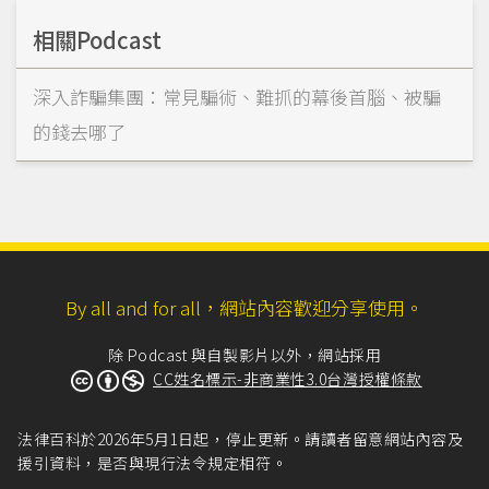
相關Podcast
深入詐騙集團：常見騙術、難抓的幕後首腦、被騙
的錢去哪了
By all and for all，網站內容歡迎分享使用。
除 Podcast 與自製影片以外，網站採用
CC姓名標示-非商業性3.0台灣授權條款
法律百科於2026年5月1日起，停止更新。請讀者留意網站內容及
援引資料，是否與現行法令規定相符。