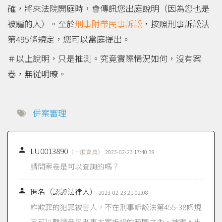
確，將來法院開庭時，會傳訊您出庭說明（因為您也是
被騙的人）。至於
刑事附帶民事訴訟
，按照刑事訴訟法
第495條規定，您可以當庭提出。
＃以上說明，只是推測。究竟實際情況如何，沒有案
卷，無從明暸。
併案審理

LU0013890
（一般會員）
2023-02-23 17:40:38
請問案卷是可以查詢的嗎？

匿名（認證法律人）
2023-02-23 21:02:08
詐欺罪的犯罪被害人，不在刑事訴訟法第455-38條規
定可以聲請參與刑事本案訴訟的範圍之內。被害人出