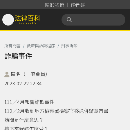
關於我們
作者群

法律百科 Legispedia
所有問答
/
救濟與訴訟程序
/
刑事訴訟
詐騙事件
匿名（一般會員）
2023-02-22 22:34
111／4月報警詐欺事件
112／2月收到地方檢察署檢察官移送併辦意旨書
請問是什麼意思？
接下來我該怎麼做？