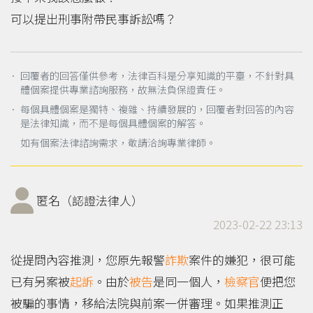
可以提出刑事附帶民事訴訟嗎？
． 回覆者的回答僅供參考，法律百科是分享知識的平臺，不針對具
體個案提供專業諮詢服務，故無法負保證責任。
． 每個具體個案是獨特、複雜、持續發展的，回覆者對回答的內容
是法律知識，而不是每個具體個案的解答。
如有個案法律諮詢需求，敬請洽詢專業律師。
匿名（認證法律人）
2023-02-22 23:13
從提問內容推測，您原先報警
詐欺
案件的嫌犯，很可能
已有另案被
起訴
。由於
被告
是同一個人，
檢察官
便把您
被騙的事情，移給法院與前案一併審理。如果推測正