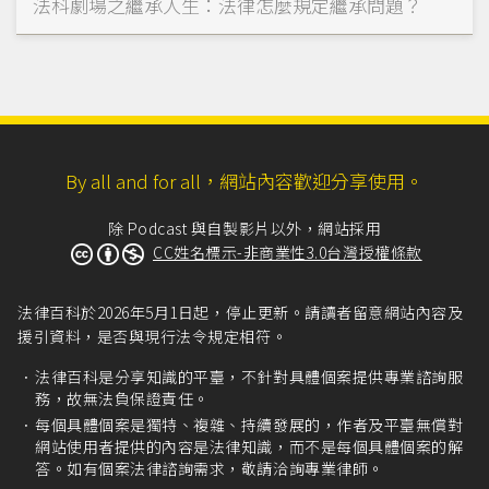
法科劇場之繼承人生：法律怎麼規定繼承問題？
By all and for all，網站內容歡迎分享使用。
除 Podcast 與自製影片以外，網站採用
CC姓名標示-非商業性3.0台灣授權條款
法律百科於2026年5月1日起，停止更新。請讀者留意網站內容及
援引資料，是否與現行法令規定相符。
法律百科是分享知識的平臺，不針對具體個案提供專業諮詢服
務，故無法負保證責任。
每個具體個案是獨特、複雜、持續發展的，作者及平臺無償對
網站使用者提供的內容是法律知識，而不是每個具體個案的解
答。如有個案法律諮詢需求，敬請洽詢專業律師。