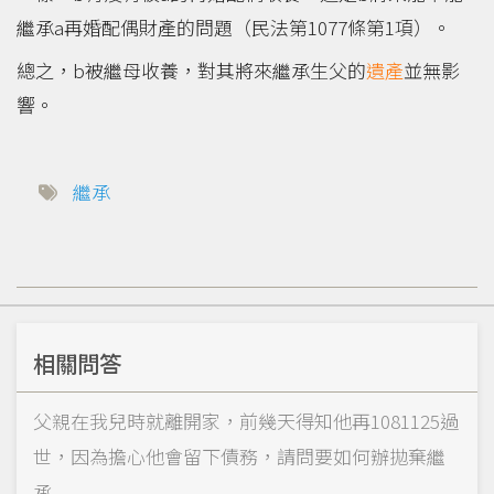
繼承a再婚配偶財產的問題（民法第1077條第1項）。
總之，b被繼母收養，對其將來繼承生父的
遺產
並無影
響。
繼承
相關問答
父親在我兒時就離開家，前幾天得知他再1081125過
世，因為擔心他會留下債務，請問要如何辦拋棄繼
承