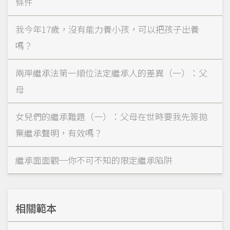
條件
我今年17歲，沒有能力養小孩，可以把孩子出養
嗎？
兩岸繼承法第一順位法定繼承人的差異（一）：父
母
女兒們的繼承難題（一）：父母在世時要我先簽拋
棄繼承聲明，有效嗎？
繼承面面觀─你不可不知的限定繼承陷阱
相關範本