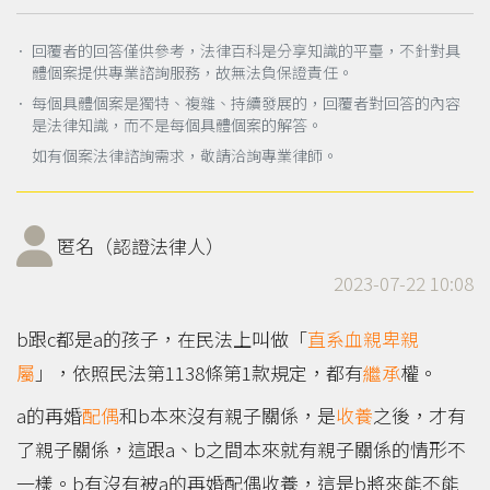
． 回覆者的回答僅供參考，法律百科是分享知識的平臺，不針對具
體個案提供專業諮詢服務，故無法負保證責任。
． 每個具體個案是獨特、複雜、持續發展的，回覆者對回答的內容
是法律知識，而不是每個具體個案的解答。
如有個案法律諮詢需求，敬請洽詢專業律師。
匿名（認證法律人）
2023-07-22 10:08
b跟c都是a的孩子，在民法上叫做「
直系血親卑親
屬
」，依照民法第1138條第1款規定，都有
繼承
權。
a的再婚
配偶
和b本來沒有親子關係，是
收養
之後，才有
了親子關係，這跟a、b之間本來就有親子關係的情形不
一樣。b有沒有被a的再婚配偶收養，這是b將來能不能