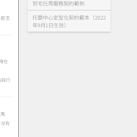
到宅托育服務契約範例
托嬰中心定型化契約範本（2022
車那怎
年9月1日生效）
得在
踏自行
班馬
是沒有