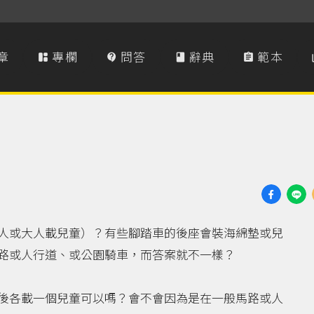
章
專欄
問答
辭典
範本




人或大人載兒童）？有些腳踏車的後座會裝海綿墊或兒
路或人行道、或公園騎車，而答案就不一樣？
後各載一個兒童可以嗎？會不會因為是在一般馬路或人