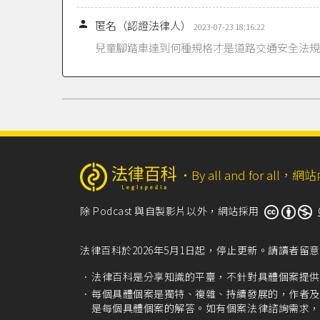

匿名（認證法律人）
2023-07-23 18:16:22
兒童腳踏車達到何種規格才是道路交通安全法規
‧
By all and for a
除 Podcast 與自製影片以外，網站採用
法律百科於2026年5月1日起，停止更新。請讀者
法律百科是分享知識的平臺，不針對具體個案提供
每個具體個案是獨特、複雜、持續發展的，作者及
是每個具體個案的解答。如有個案法律諮詢需求，