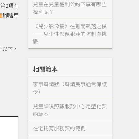
兒童在兒童權利公約下享有哪些
第2項有
權利呢？
童
腳踏車
《兒少影像篇》在雛菊飄落之後
──兒少性影像犯罪的防制與挑
戰
斤以下。
相關範本
家事聲請狀（聲請民事通常保護
令）
兒童課後照顧服務中心定型化契
約範本
在宅托育服務契約範例