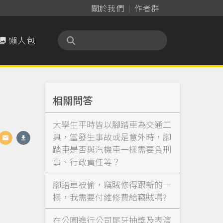
關於我們
作者群
懶人包

相關問答
大學生平時皆以腳踏車為交通工
具，當發生事故或是意外時，腳
踏車是否與汽機車一樣需要負刑
事、行政責任等？
腳踏車被偷，竊賊修得跟新的一
樣，我需要付維修費給竊賊嗎?
在公園進行公司尾牙抽獎及表演