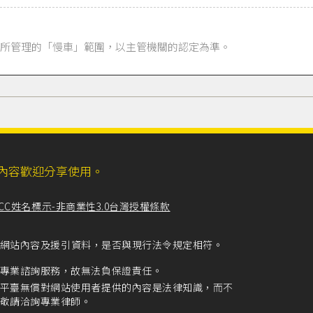
所管理的「慢車」範圍，以主管機關的認定為準。
ll，網站內容歡迎分享使用。
CC姓名標示-非商業性3.0台灣授權條款
留意網站內容及援引資料，是否與現行法令規定相符。
專業諮詢服務，故無法負保證責任。
平臺無償對網站使用者提供的內容是法律知識，而不
敬請洽詢專業律師。