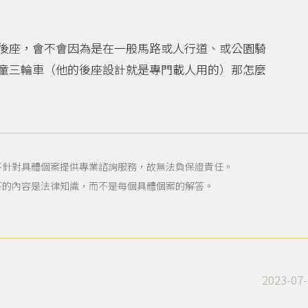
後座，會不會因為是在一般馬路或人行道、或公園騎
童三輪車（他的後座設計就是專門載人用的）那怎麼
不針對具體個案提供專業諮詢服務，故無法負保證責任。
答的內容是法律知識，而不是每個具體個案的解答。
2023-07-