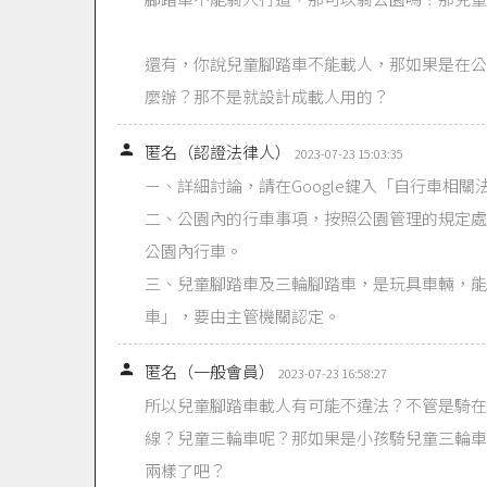
還有，你說兒童腳踏車不能載人，那如果是在公
麼辦？那不是就設計成載人用的？

匿名（認證法律人）
2023-07-23 15:03:35
ㄧ、詳細討論，請在Google鍵入「自行車相
二、公園內的行車事項，按照公園管理的規定處
公園內行車。
三、兒童腳踏車及三輪腳踏車，是玩具車輛，能
車」，要由主管機關認定。

匿名（一般會員）
2023-07-23 16:58:27
所以兒童腳踏車載人有可能不違法？不管是騎在
線？兒童三輪車呢？那如果是小孩騎兒童三輪車
兩樣了吧？