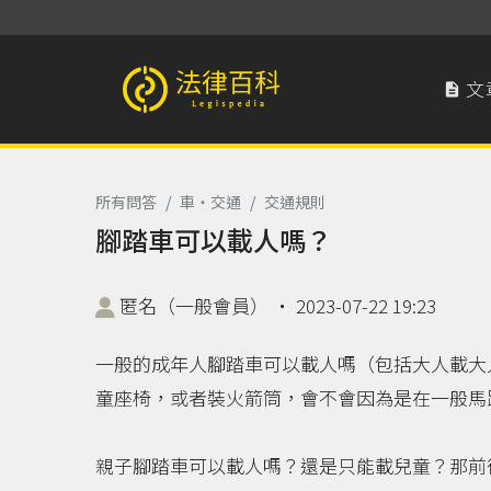
文

法律百科 Legispedia
所有問答
/
車‧交通
/
交通規則
腳踏車可以載人嗎？
匿名（一般會員）
‧
2023-07-22 19:23
一般的成年人腳踏車可以載人嗎（包括大人載大
童座椅，或者裝火箭筒，會不會因為是在一般馬
親子腳踏車可以載人嗎？還是只能載兒童？那前