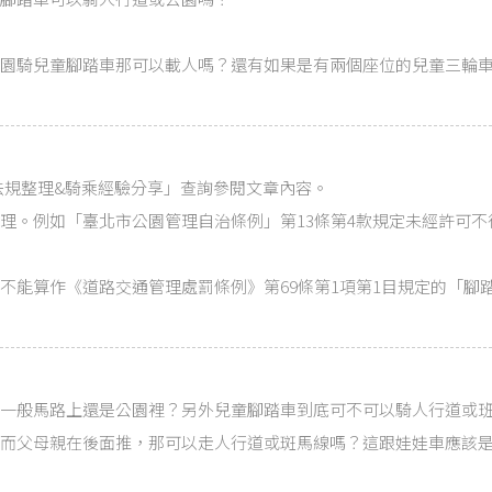
園騎兒童腳踏車那可以載人嗎？還有如果是有兩個座位的兒童三輪
關法規整理&騎乘經驗分享」查詢參閱文章內容。
理。例如「臺北市公園管理自治條例」第13條第4款規定未經許可不
不能算作《道路交通管理處罰條例》第69條第1項第1目規定的「腳
一般馬路上還是公園裡？另外兒童腳踏車到底可不可以騎人行道或
而父母親在後面推，那可以走人行道或斑馬線嗎？這跟娃娃車應該