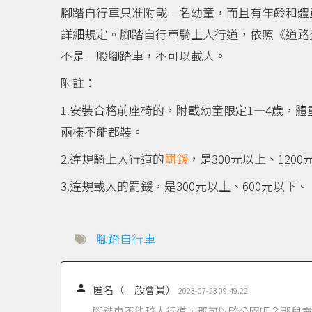
腳踏自行車只准附載一名幼童，而且有年齡和體重
詳細規定。腳踏自行車騎上人行道，依照《道路交
不是一般腳踏車，不可以載人。
附註：
1.安裝合格前座椅的，附載幼童限定1—4歲，體
兩樣不能都裝。
2.違規騎上人行道的
罰鍰
，是300元以上、120
3.違規載人的罰鍰，是300元以上、600元以下。
腳踏自行車

匿名（一般會員）
2023-07-23 09:49:22
腳踏車不能騎人行道，那可以騎公園嗎？那兒童