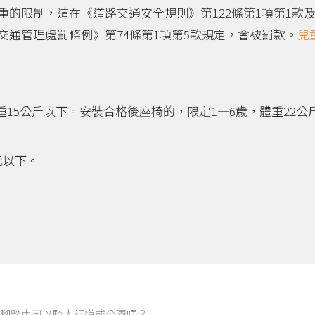
的限制，這在《道路交通安全規則》第122條第1項第1款及
通管理處罰條例》第74條第1項第5款規定，會被罰款。
兒
重15公斤以下。安裝合格後座椅的，限定1—6歲，體重22公
0元以下。
腳踏車可以騎人行道或公園嗎？