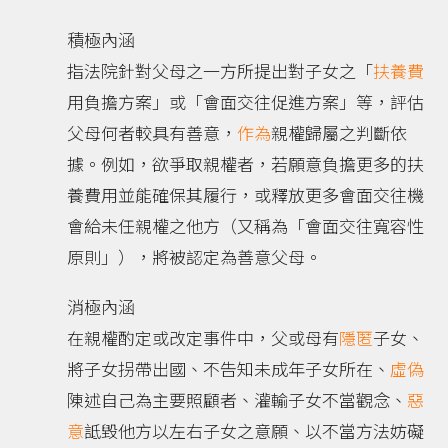
積極內涵
指法院針對父母之一方所提出對子女之「
扶養費
用負擔方案」或「會面交往促進方案」等，評估
父母何者較具有善意，
作為
親權歸屬之判斷依
據。例如，欲爭取親權者，若願意負擔更多的扶
養費用並能確保其履行，或釋放更多會面交往機
會給未任親權之他方（又稱為「會面交往寬容性
原則」），將被認定為善意父母。
消極內涵
在親權酌定或改定事件中，父或母有
隱匿
子女、
將子女拐帶出國、不告知未成年子女所在、
虛偽
陳述自己為主要照顧者、灌輸子女不當觀念、
惡
意
詆毀他方以左右子女之意願、以不當方法妨礙