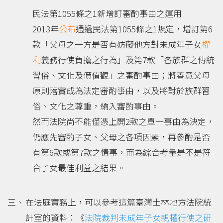
民法第1055條之1新增訂審酌事由之運用
2013年
公布
通過民法第1055條之1規定，增訂第6
款「父母之一方是否有妨礙他方對未成年子女
權
利
義務行使負擔之行為」及第7款「各族群之傳統
習俗、文化及價值觀」之審酌事由；將善意父母
原則落實成為法定審酌事由，以及將對於族群習
俗、文化之尊重，納入審酌事由。
然而法院尚不能僅憑上開2款之單一事由為決定，
仍應先審酌子女、父母之各項因素，再參酌是否
有第6款或第7款之情事，而為綜合考量是不是符
合子女最佳利益之結果。
在法庭實務上，可以參考這篇臺灣士林地方法院統
計室的資料：《
法院裁判未成年子女親權行使之研