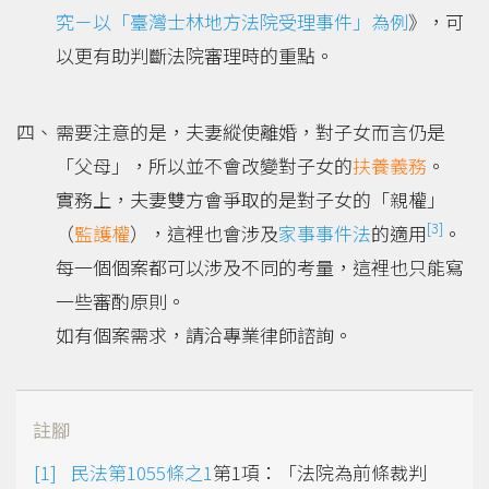
究－以「臺灣士林地方法院受理事件」為例
》，可
以更有助判斷法院審理時的重點。
需要注意的是，夫妻縱使離婚，對子女而言仍是
「父母」，所以並不會改變對子女的
扶養義務
。
實務上，夫妻雙方會爭取的是對子女的「親權」
[3]
（
監護權
），這裡也會涉及
家事事件法
的適用
。
每一個個案都可以涉及不同的考量，這裡也只能寫
一些審酌原則。
如有個案需求，請洽專業律師諮詢。
註腳
民法第1055條之1
第1項：「法院為前條裁判