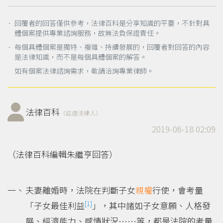
． 回覆者的回答僅供參考，法律百科是分享知識的平臺，不針對具
體個案提供專業諮詢服務，故無法負保證責任。
． 每個具體個案是獨特、複雜、持續發展的，回覆者對回答的內容
是法律知識，而不是每個具體個案的解答。
如有個案法律諮詢需求，敬請洽詢專業律師。
法律百科
（認證法律人）
2019-06-18 02:09
（法律百科編輯朱繼亨回答）
夫妻離婚時，法院在判斷子女
親權
行使，會考量
[1]
「子女最佳利益
」，其中諸如子女意願、人格發
展、經濟能力、感情狀況……等，都是法院的考量