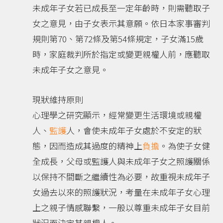
未成年子女若已成長至一定年齡時，則需聽取子
女之意見，由子女表示其意願。依日本家事審判
規則第70、第72條及第54條規定，子女滿15歲
時，家庭裁判所於指定或變更親權人前，應聽取
未成年子女之意見。
現狀維持原則
心理學之研究顯示，經常變更生活環境或親權
人、
監護
人，會使未成年子女處於不安定的狀
態，因而造成其過度的精神上
負擔
。為使子女健
全成長，父母或監護人與未成年子女之照護關係
以保持不間斷之繼續性為必要，故重視未成年子
女過去以來的照護狀況，考量在未成年子女心理
上之親子情感聯繫，一般以尊重未成年子女目前
狀況而決定其親權人。