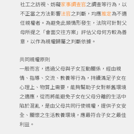
社工之訪視、妨礙
家事調查官
之調查等行為，以
不正當之方法影響
法官
之判斷，均應
推定
為不適
任親權者。為避免此類情形發生，法院可針對父
母所提之「會面交往方案」評估父母何方較為善
意，以作為親權歸屬之判斷依據。
共同親權原則
一般而言，透過父母與子女互動關係，經由親
情、指導、交流、教養等行為，持續滿足子女在
心理上、物質上需要，能夠幫助子女對新舊環境
之適應，從而將能避免子女在父母分離的生活中
陷於混亂，是由父母共同行使親權，提供子女安
全、關懷之生活教養環境，應最符合子女之最佳
利益。