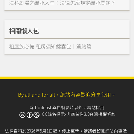
法科劇場之繼承人生：法律怎麼規定繼承問題？
相關懶人包
租屋族必備 租房須知錦囊包｜簽約篇
By all and for all，網站內容歡迎分享使用。
除 Podcast 與自製影片以外，網站採用
CC姓名標示-非商業性3.0台灣授權條款
法律百科於2026年5月1日起，停止更新。請讀者留意網站內容及