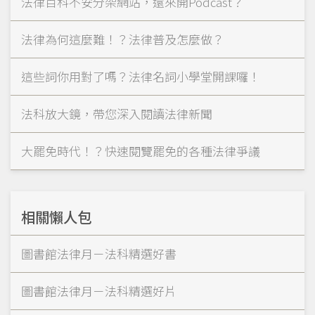
法律百科不安分架網站，還來開Podcast？
法律為何這麼難！？法律普及怎麼做？
這些詞你用對了嗎？法律名詞小學堂開課囉！
法科放大鏡，帶您深入閱讀法律新聞
大罷免時代！？快速閱覽罷免的各種法律爭議
相關懶人包
圖書館法律月－法科精選好書
圖書館法律月－法科精選好片