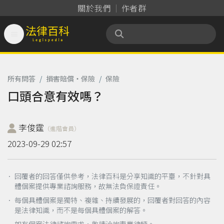
關於我們
作者群

法律百科 Legispedia
所有問答
/
損害賠償‧保險
/
保險
口頭合意有效嗎？
李俊霆
（進階會員）
2023-09-29 02:57
． 回覆者的回答僅供參考，法律百科是分享知識的平臺，不針對具
體個案提供專業諮詢服務，故無法負保證責任。
． 每個具體個案是獨特、複雜、持續發展的，回覆者對回答的內容
是法律知識，而不是每個具體個案的解答。
如有個案法律諮詢需求，敬請洽詢專業律師。