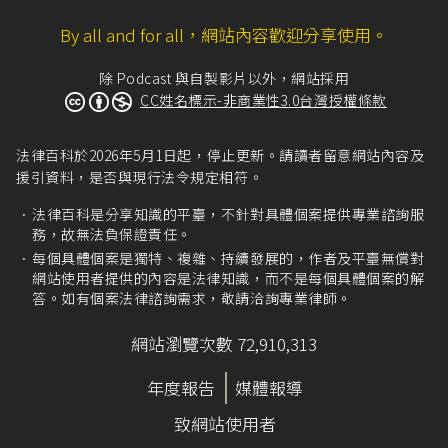
By all and for all，網站內容歡迎分享使用。
除 Podcast 與自製影片以外，網站採用
CC姓名標示-非商業性3.0台灣授權條款
法律百科於2026年5月1日起，停止更新。請讀者留意網站內容及
援引資料，是否與現行法令規定相符。
法律百科是分享知識的平臺，不針對具體個案提供專業諮詢服
務，故無法負保證責任。
每個具體個案是獨特、複雜、持續發展的，作者及平臺無償對
網站使用者提供的內容是法律知識，而不是每個具體個案的解
答。如有個案法律諮詢需求，敬請洽詢專業律師。
網站瀏覽次數 72,910,313
年度報告
媒體報導
致網站使用者