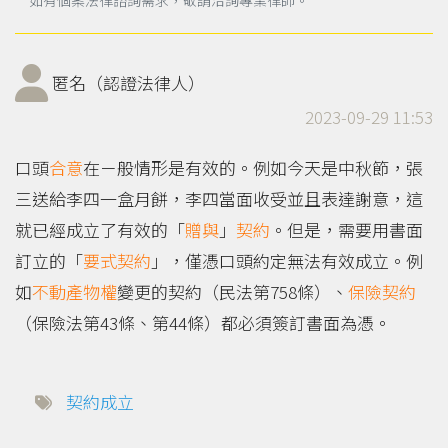
匿名（認證法律人）
2023-09-29 11:53
口頭
合意
在ㄧ般情形是有效的。例如今天是中秋節，張
三送給李四一盒月餅，李四當面收受並且表達謝意，這
就已經成立了有效的「
贈與
」
契約
。但是，需要用書面
訂立的「
要式契約
」，僅憑口頭約定無法有效成立。例
如
不動產
物權
變更的契約（民法第758條）、
保險契約
（保險法第43條、第44條）都必須簽訂書面為憑。
契約成立