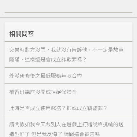
相關問答
交易時對方沒問，我就沒有告訴他，不一定是故意
隱瞞，這樣還是會成立詐欺罪嗎？
外派研修後之最低服務年限合約
補習班講座沒開成拒絕保證金
此時是否成立使用竊盜？抑或成立竊盜罪？
請問假如我今天跟別人在遊戲上打賭說單挑輸的送
造型好了 但是我反悔了 請問這會被告嗎